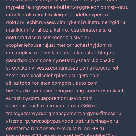
mypetslife.org
warren-buffett.org
greleon.com
sp-or.ru
infoelectrik.ru
materialexpert.ru
detkiexpert.ru
doktorvilechit.ru
vsesvoimirykami.ru
instrumentgid.ru
manikjurinfo.ru
hozjajkainfo.ru
stroimaterials.ru
doktoradvice.ru
selskoehozjajstvo.ru
otopleniehouse.ru
justinterior.ru
chastnyjdom.ru
mojateplica.ru
podelkimaster.ru
landshaftblog.ru
garazhov.com
monamy.net
stroysnami.kz
lcna.kz
stroyu.kz
my-vesta.com
timeszp.com
avtoguru.net
zsmh.com.ua
allcelebsplasticsurgery.com
all-tattoos-for-men.com
poisk-auto.com
best-radio.com.ua
ost-engineering.com
kuryatnik.info
euroshiny.com.ua
poremontuavto.com
searchus-nauti.ru
mirmam.info
smi366.ru
transgazstroy.ru
orgmanagement.org
yes-fitness.ru
xtreme-rp.ru
wasdpvp.ru
voda-otri.ru
tishinapve.ru
orenferma.ru
avtoservis-avgust.ru
lord-tv.ru