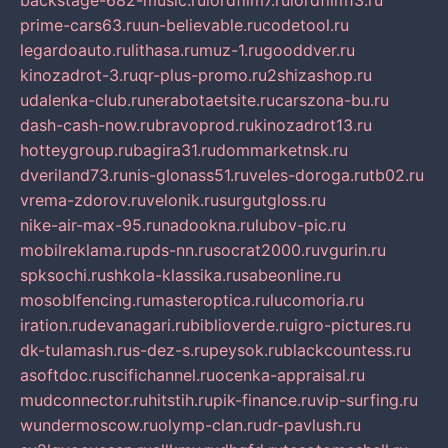
backstage-682-music.ru
lordfilm7.ru
lordfilm13.ru
prime-cars63.ru
un-believable.ru
codetool.ru
legardoauto.ru
lithasa.ru
muz-1.ru
gooddver.ru
kinozadrot-3.ru
qr-plus-promo.ru
2shizashop.ru
udalenka-club.ru
nerabotaetsite.ru
carszona-bu.ru
dash-cash-now.ru
bravoprod.ru
kinozadrot13.ru
hotteygroup.ru
bagira31.ru
dommarketnsk.ru
dveriland73.ru
nis-glonass51.ru
veles-doroga.ru
tb02.ru
vrema-zdorov.ru
velonik.ru
surgutgloss.ru
nike-air-max-95.ru
nadookna.ru
lubov-pic.ru
mobilreklama.ru
pds-nn.ru
socrat2000.ru
vgurin.ru
spksochi.ru
shkola-klassika.ru
sabeonline.ru
mosoblfencing.ru
masteroptica.ru
lucomoria.ru
iration.ru
devanagari.ru
biblioverde.ru
igro-pictures.ru
dk-tulamash.ru
s-dez-s.ru
peysok.ru
blackcountess.ru
asoftdoc.ru
scifichannel.ru
ocenka-appraisal.ru
mudconnector.ru
hitstih.ru
pik-finance.ru
vip-surfing.ru
wundermoscow.ru
olymp-clan.ru
dr-pavlush.ru