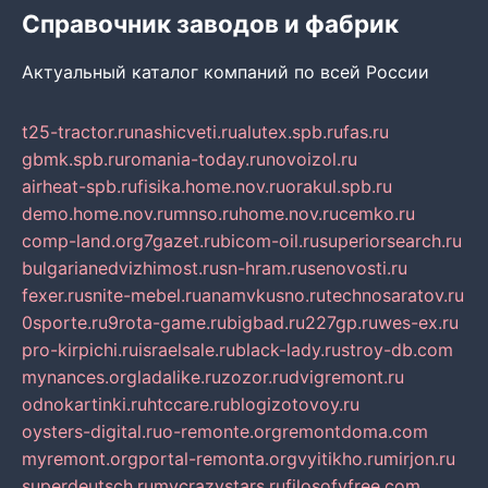
Справочник заводов и фабрик
Актуальный каталог компаний по всей России
t25-tractor.ru
nashicveti.ru
alutex.spb.ru
fas.ru
gbmk.spb.ru
romania-today.ru
novoizol.ru
airheat-spb.ru
fisika.home.nov.ru
orakul.spb.ru
demo.home.nov.ru
mnso.ru
home.nov.ru
cemko.ru
comp-land.org
7gazet.ru
bicom-oil.ru
superiorsearch.ru
bulgarianedvizhimost.ru
sn-hram.ru
senovosti.ru
fexer.ru
snite-mebel.ru
anamvkusno.ru
technosaratov.ru
0sporte.ru
9rota-game.ru
bigbad.ru
227gp.ru
wes-ex.ru
pro-kirpichi.ru
israelsale.ru
black-lady.ru
stroy-db.com
mynances.org
ladalike.ru
zozor.ru
dvigremont.ru
odnokartinki.ru
htccare.ru
blogizotovoy.ru
oysters-digital.ru
o-remonte.org
remontdoma.com
myremont.org
portal-remonta.org
vyitikho.ru
mirjon.ru
superdeutsch.ru
mycrazystars.ru
filosofyfree.com