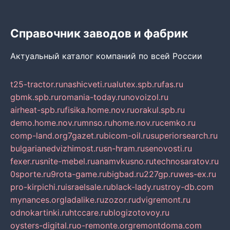
Справочник заводов и фабрик
Актуальный каталог компаний по всей России
t25-tractor.ru
nashicveti.ru
alutex.spb.ru
fas.ru
gbmk.spb.ru
romania-today.ru
novoizol.ru
airheat-spb.ru
fisika.home.nov.ru
orakul.spb.ru
demo.home.nov.ru
mnso.ru
home.nov.ru
cemko.ru
comp-land.org
7gazet.ru
bicom-oil.ru
superiorsearch.ru
bulgarianedvizhimost.ru
sn-hram.ru
senovosti.ru
fexer.ru
snite-mebel.ru
anamvkusno.ru
technosaratov.ru
0sporte.ru
9rota-game.ru
bigbad.ru
227gp.ru
wes-ex.ru
pro-kirpichi.ru
israelsale.ru
black-lady.ru
stroy-db.com
mynances.org
ladalike.ru
zozor.ru
dvigremont.ru
odnokartinki.ru
htccare.ru
blogizotovoy.ru
oysters-digital.ru
o-remonte.org
remontdoma.com