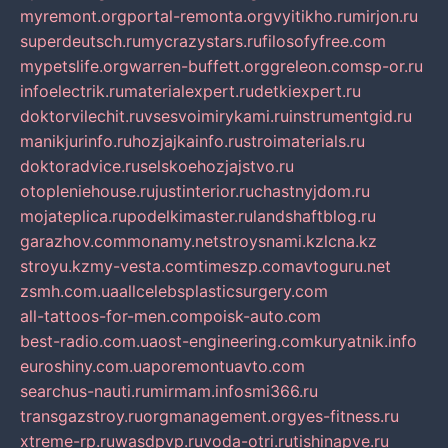
myremont.org
portal-remonta.org
vyitikho.ru
mirjon.ru
superdeutsch.ru
mycrazystars.ru
filosofyfree.com
mypetslife.org
warren-buffett.org
greleon.com
sp-or.ru
infoelectrik.ru
materialexpert.ru
detkiexpert.ru
doktorvilechit.ru
vsesvoimirykami.ru
instrumentgid.ru
manikjurinfo.ru
hozjajkainfo.ru
stroimaterials.ru
doktoradvice.ru
selskoehozjajstvo.ru
otopleniehouse.ru
justinterior.ru
chastnyjdom.ru
mojateplica.ru
podelkimaster.ru
landshaftblog.ru
garazhov.com
monamy.net
stroysnami.kz
lcna.kz
stroyu.kz
my-vesta.com
timeszp.com
avtoguru.net
zsmh.com.ua
allcelebsplasticsurgery.com
all-tattoos-for-men.com
poisk-auto.com
best-radio.com.ua
ost-engineering.com
kuryatnik.info
euroshiny.com.ua
poremontuavto.com
searchus-nauti.ru
mirmam.info
smi366.ru
transgazstroy.ru
orgmanagement.org
yes-fitness.ru
xtreme-rp.ru
wasdpvp.ru
voda-otri.ru
tishinapve.ru