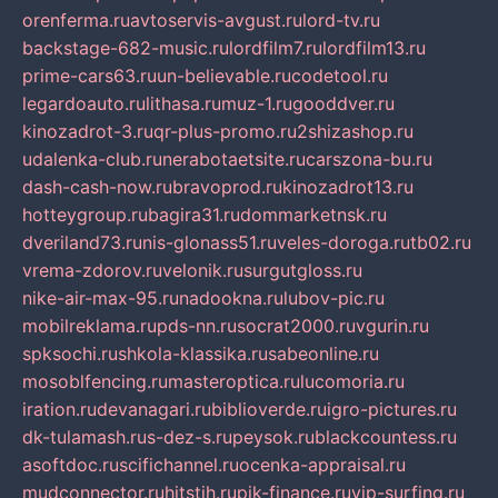
orenferma.ru
avtoservis-avgust.ru
lord-tv.ru
backstage-682-music.ru
lordfilm7.ru
lordfilm13.ru
prime-cars63.ru
un-believable.ru
codetool.ru
legardoauto.ru
lithasa.ru
muz-1.ru
gooddver.ru
kinozadrot-3.ru
qr-plus-promo.ru
2shizashop.ru
udalenka-club.ru
nerabotaetsite.ru
carszona-bu.ru
dash-cash-now.ru
bravoprod.ru
kinozadrot13.ru
hotteygroup.ru
bagira31.ru
dommarketnsk.ru
dveriland73.ru
nis-glonass51.ru
veles-doroga.ru
tb02.ru
vrema-zdorov.ru
velonik.ru
surgutgloss.ru
nike-air-max-95.ru
nadookna.ru
lubov-pic.ru
mobilreklama.ru
pds-nn.ru
socrat2000.ru
vgurin.ru
spksochi.ru
shkola-klassika.ru
sabeonline.ru
mosoblfencing.ru
masteroptica.ru
lucomoria.ru
iration.ru
devanagari.ru
biblioverde.ru
igro-pictures.ru
dk-tulamash.ru
s-dez-s.ru
peysok.ru
blackcountess.ru
asoftdoc.ru
scifichannel.ru
ocenka-appraisal.ru
mudconnector.ru
hitstih.ru
pik-finance.ru
vip-surfing.ru