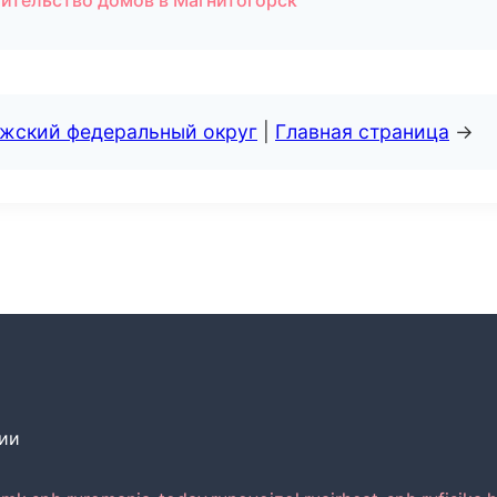
ительство домов в Магнитогорск
лжский федеральный округ
|
Главная страница
→
сии