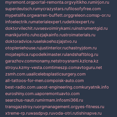
myremont.org
portal-remonta.org
vyitikho.ru
mirjon.ru
superdeutsch.ru
mycrazystars.ru
filosofyfree.com
mypetslife.org
warren-buffett.org
greleon.com
sp-or.ru
infoelectrik.ru
materialexpert.ru
detkiexpert.ru
doktorvilechit.ru
vsesvoimirykami.ru
instrumentgid.ru
manikjurinfo.ru
hozjajkainfo.ru
stroimaterials.ru
doktoradvice.ru
selskoehozjajstvo.ru
otopleniehouse.ru
justinterior.ru
chastnyjdom.ru
mojateplica.ru
podelkimaster.ru
landshaftblog.ru
garazhov.com
monamy.net
stroysnami.kz
lcna.kz
stroyu.kz
my-vesta.com
timeszp.com
avtoguru.net
zsmh.com.ua
allcelebsplasticsurgery.com
all-tattoos-for-men.com
poisk-auto.com
best-radio.com.ua
ost-engineering.com
kuryatnik.info
euroshiny.com.ua
poremontuavto.com
searchus-nauti.ru
mirmam.info
smi366.ru
transgazstroy.ru
orgmanagement.org
yes-fitness.ru
xtreme-rp.ru
wasdpvp.ru
voda-otri.ru
tishinapve.ru