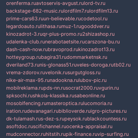
orenferma.ru
avtoservis-avgust.ru
lord-tv.ru
backstage-682-music.ru
lordfilm7.ru
lordfilm13.ru
prime-cars63.ru
un-believable.ru
codetool.ru
legardoauto.ru
lithasa.ru
muz-1.ru
gooddver.ru
kinozadrot-3.ru
qr-plus-promo.ru
2shizashop.ru
udalenka-club.ru
nerabotaetsite.ru
carszona-bu.ru
dash-cash-now.ru
bravoprod.ru
kinozadrot13.ru
hotteygroup.ru
bagira31.ru
dommarketnsk.ru
dveriland73.ru
nis-glonass51.ru
veles-doroga.ru
tb02.ru
vrema-zdorov.ru
velonik.ru
surgutgloss.ru
nike-air-max-95.ru
nadookna.ru
lubov-pic.ru
mobilreklama.ru
pds-nn.ru
socrat2000.ru
vgurin.ru
spksochi.ru
shkola-klassika.ru
sabeonline.ru
mosoblfencing.ru
masteroptica.ru
lucomoria.ru
iration.ru
devanagari.ru
biblioverde.ru
igro-pictures.ru
dk-tulamash.ru
s-dez-s.ru
peysok.ru
blackcountess.ru
asoftdoc.ru
scifichannel.ru
ocenka-appraisal.ru
mudconnector.ru
hitstih.ru
pik-finance.ru
vip-surfing.ru