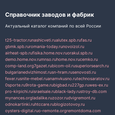
Справочник заводов и фабрик
Актуальный каталог компаний по всей России
t25-tractor.ru
nashicveti.ru
alutex.spb.ru
fas.ru
gbmk.spb.ru
romania-today.ru
novoizol.ru
airheat-spb.ru
fisika.home.nov.ru
orakul.spb.ru
demo.home.nov.ru
mnso.ru
home.nov.ru
cemko.ru
comp-land.org
7gazet.ru
bicom-oil.ru
superiorsearch.ru
bulgarianedvizhimost.ru
sn-hram.ru
senovosti.ru
fexer.ru
snite-mebel.ru
anamvkusno.ru
technosaratov.ru
0sporte.ru
9rota-game.ru
bigbad.ru
227gp.ru
wes-ex.ru
pro-kirpichi.ru
israelsale.ru
black-lady.ru
stroy-db.com
mynances.org
ladalike.ru
zozor.ru
dvigremont.ru
odnokartinki.ru
htccare.ru
blogizotovoy.ru
oysters-digital.ru
o-remonte.org
remontdoma.com