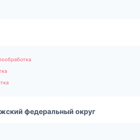
лообработка
тка
тка
лжский федеральный округ