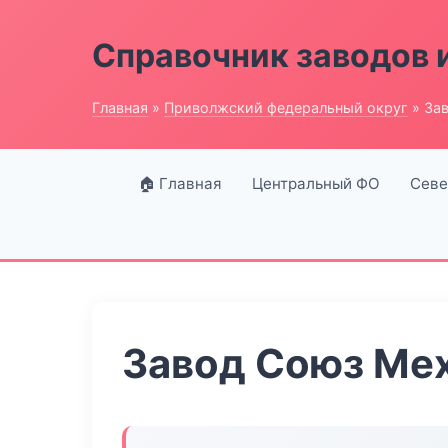
Справочник заводов 
Главная
»
Приволжский федеральный округ
» За
🏠 Главная
Центральный ФО
Севе
Завод Союз Ме