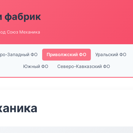
и фабрик
вод Союз Механика
ро-Западный ФО
Приволжский ФО
Уральский ФО
Южный ФО
Северо-Кавказский ФО
ханика