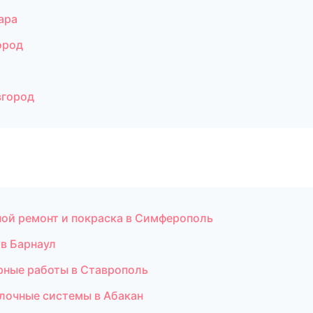
ара
ород
вгород
вной ремонт и покраска в Симферополь
 в Барнаул
рные работы в Ставрополь
лочные системы в Абакан