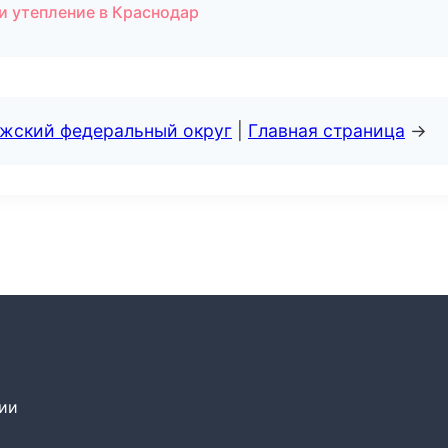
и утепление в Краснодар
лжский федеральный округ
|
Главная страница
→
сии