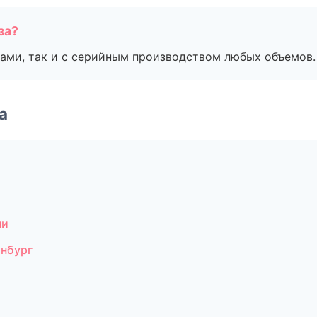
за?
ами, так и с серийным производством любых объемов.
а
чи
инбург