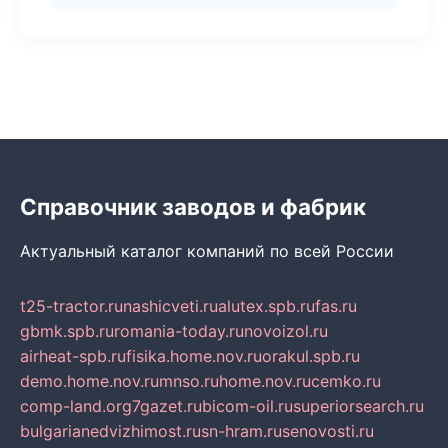
Справочник заводов и фабрик
Актуальный каталог компаний по всей России
t25-tractor.ru
nashicveti.ru
alutex.spb.ru
fas.ru
gbmk.spb.ru
romania-today.ru
novoizol.ru
airheat-spb.ru
fisika.home.nov.ru
orakul.spb.ru
demo.home.nov.ru
mnso.ru
home.nov.ru
cemko.ru
comp-land.org
7gazet.ru
bicom-oil.ru
superiorsearch.ru
bulgarianedvizhimost.ru
sn-hram.ru
senovosti.ru