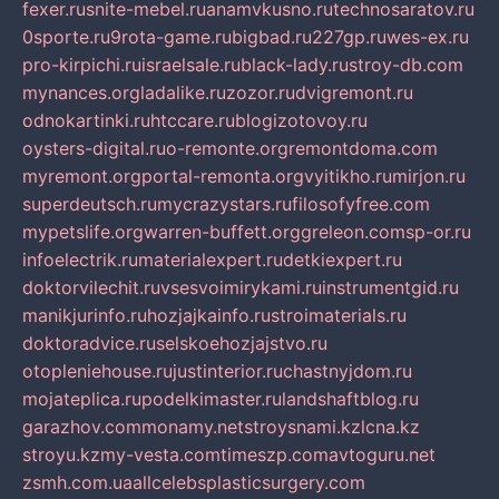
fexer.ru
snite-mebel.ru
anamvkusno.ru
technosaratov.ru
0sporte.ru
9rota-game.ru
bigbad.ru
227gp.ru
wes-ex.ru
pro-kirpichi.ru
israelsale.ru
black-lady.ru
stroy-db.com
mynances.org
ladalike.ru
zozor.ru
dvigremont.ru
odnokartinki.ru
htccare.ru
blogizotovoy.ru
oysters-digital.ru
o-remonte.org
remontdoma.com
myremont.org
portal-remonta.org
vyitikho.ru
mirjon.ru
superdeutsch.ru
mycrazystars.ru
filosofyfree.com
mypetslife.org
warren-buffett.org
greleon.com
sp-or.ru
infoelectrik.ru
materialexpert.ru
detkiexpert.ru
doktorvilechit.ru
vsesvoimirykami.ru
instrumentgid.ru
manikjurinfo.ru
hozjajkainfo.ru
stroimaterials.ru
doktoradvice.ru
selskoehozjajstvo.ru
otopleniehouse.ru
justinterior.ru
chastnyjdom.ru
mojateplica.ru
podelkimaster.ru
landshaftblog.ru
garazhov.com
monamy.net
stroysnami.kz
lcna.kz
stroyu.kz
my-vesta.com
timeszp.com
avtoguru.net
zsmh.com.ua
allcelebsplasticsurgery.com