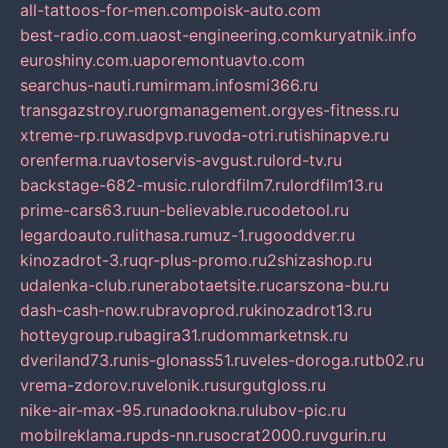
all-tattoos-for-men.com
poisk-auto.com
best-radio.com.ua
ost-engineering.com
kuryatnik.info
euroshiny.com.ua
poremontuavto.com
searchus-nauti.ru
mirmam.info
smi366.ru
transgazstroy.ru
orgmanagement.org
yes-fitness.ru
xtreme-rp.ru
wasdpvp.ru
voda-otri.ru
tishinapve.ru
orenferma.ru
avtoservis-avgust.ru
lord-tv.ru
backstage-682-music.ru
lordfilm7.ru
lordfilm13.ru
prime-cars63.ru
un-believable.ru
codetool.ru
legardoauto.ru
lithasa.ru
muz-1.ru
gooddver.ru
kinozadrot-3.ru
qr-plus-promo.ru
2shizashop.ru
udalenka-club.ru
nerabotaetsite.ru
carszona-bu.ru
dash-cash-now.ru
bravoprod.ru
kinozadrot13.ru
hotteygroup.ru
bagira31.ru
dommarketnsk.ru
dveriland73.ru
nis-glonass51.ru
veles-doroga.ru
tb02.ru
vrema-zdorov.ru
velonik.ru
surgutgloss.ru
nike-air-max-95.ru
nadookna.ru
lubov-pic.ru
mobilreklama.ru
pds-nn.ru
socrat2000.ru
vgurin.ru