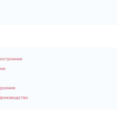
остроение
ние
троение
производство