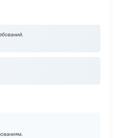
ебований.
бованиям.