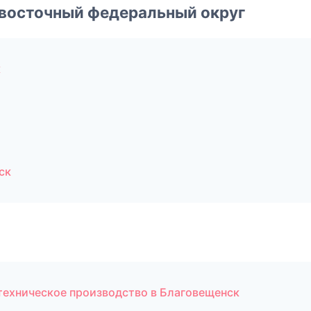
евосточный федеральный округ
к
ск
техническое производство в Благовещенск