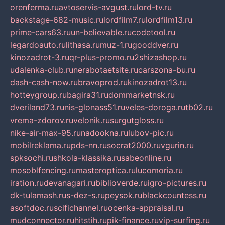
orenferma.ru
avtoservis-avgust.ru
lord-tv.ru
backstage-682-music.ru
lordfilm7.ru
lordfilm13.ru
prime-cars63.ru
un-believable.ru
codetool.ru
legardoauto.ru
lithasa.ru
muz-1.ru
gooddver.ru
kinozadrot-3.ru
qr-plus-promo.ru
2shizashop.ru
udalenka-club.ru
nerabotaetsite.ru
carszona-bu.ru
dash-cash-now.ru
bravoprod.ru
kinozadrot13.ru
hotteygroup.ru
bagira31.ru
dommarketnsk.ru
dveriland73.ru
nis-glonass51.ru
veles-doroga.ru
tb02.ru
vrema-zdorov.ru
velonik.ru
surgutgloss.ru
nike-air-max-95.ru
nadookna.ru
lubov-pic.ru
mobilreklama.ru
pds-nn.ru
socrat2000.ru
vgurin.ru
spksochi.ru
shkola-klassika.ru
sabeonline.ru
mosoblfencing.ru
masteroptica.ru
lucomoria.ru
iration.ru
devanagari.ru
biblioverde.ru
igro-pictures.ru
dk-tulamash.ru
s-dez-s.ru
peysok.ru
blackcountess.ru
asoftdoc.ru
scifichannel.ru
ocenka-appraisal.ru
mudconnector.ru
hitstih.ru
pik-finance.ru
vip-surfing.ru