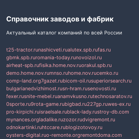
Справочник заводов и фабрик
Актуальный каталог компаний по всей России
t25-tractor.ru
nashicveti.ru
alutex.spb.ru
fas.ru
gbmk.spb.ru
romania-today.ru
novoizol.ru
airheat-spb.ru
fisika.home.nov.ru
orakul.spb.ru
demo.home.nov.ru
mnso.ru
home.nov.ru
cemko.ru
comp-land.org
7gazet.ru
bicom-oil.ru
superiorsearch.ru
bulgarianedvizhimost.ru
sn-hram.ru
senovosti.ru
fexer.ru
snite-mebel.ru
anamvkusno.ru
technosaratov.ru
0sporte.ru
9rota-game.ru
bigbad.ru
227gp.ru
wes-ex.ru
pro-kirpichi.ru
israelsale.ru
black-lady.ru
stroy-db.com
mynances.org
ladalike.ru
zozor.ru
dvigremont.ru
odnokartinki.ru
htccare.ru
blogizotovoy.ru
oysters-digital.ru
o-remonte.org
remontdoma.com