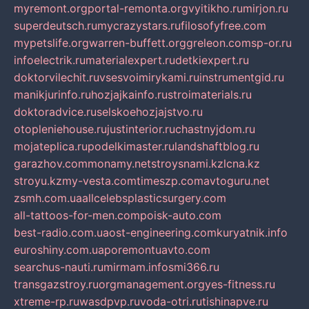
myremont.org
portal-remonta.org
vyitikho.ru
mirjon.ru
superdeutsch.ru
mycrazystars.ru
filosofyfree.com
mypetslife.org
warren-buffett.org
greleon.com
sp-or.ru
infoelectrik.ru
materialexpert.ru
detkiexpert.ru
doktorvilechit.ru
vsesvoimirykami.ru
instrumentgid.ru
manikjurinfo.ru
hozjajkainfo.ru
stroimaterials.ru
doktoradvice.ru
selskoehozjajstvo.ru
otopleniehouse.ru
justinterior.ru
chastnyjdom.ru
mojateplica.ru
podelkimaster.ru
landshaftblog.ru
garazhov.com
monamy.net
stroysnami.kz
lcna.kz
stroyu.kz
my-vesta.com
timeszp.com
avtoguru.net
zsmh.com.ua
allcelebsplasticsurgery.com
all-tattoos-for-men.com
poisk-auto.com
best-radio.com.ua
ost-engineering.com
kuryatnik.info
euroshiny.com.ua
poremontuavto.com
searchus-nauti.ru
mirmam.info
smi366.ru
transgazstroy.ru
orgmanagement.org
yes-fitness.ru
xtreme-rp.ru
wasdpvp.ru
voda-otri.ru
tishinapve.ru