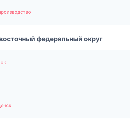
производство
евосточный федеральный округ
ток
щенск