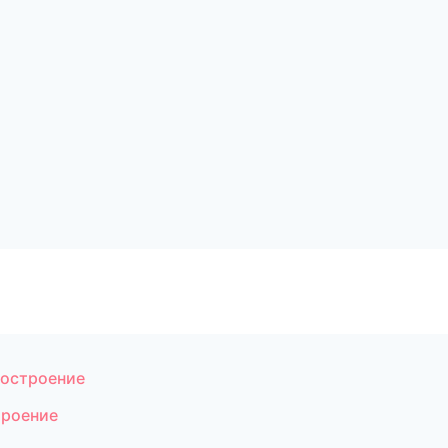
остроение
троение