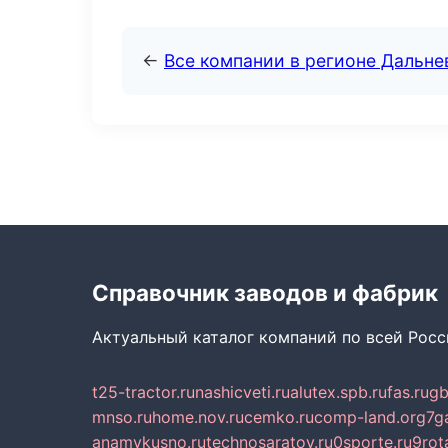
←
Все компании в регионе Дальн
Справочник заводов и фабрик
Актуальный каталог компаний по всей Рос
t25-tractor.ru
nashicveti.ru
alutex.spb.ru
fas.ru
gb
mnso.ru
home.nov.ru
cemko.ru
comp-land.org
7g
anamvkusno.ru
technosaratov.ru
0sporte.ru
9rot