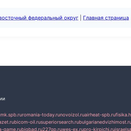
евосточный федеральный округ
|
Главная страница
сии
mk.spb.ru
romania-today.ru
novoizol.ru
airheat-spb.ru
fisika.
azet.ru
bicom-oil.ru
superiorsearch.ru
bulgarianedvizhimost.r
a-game.ru
bigbad.ru
227gp.ru
wes-ex.ru
pro-kirpichi.ru
israelsa