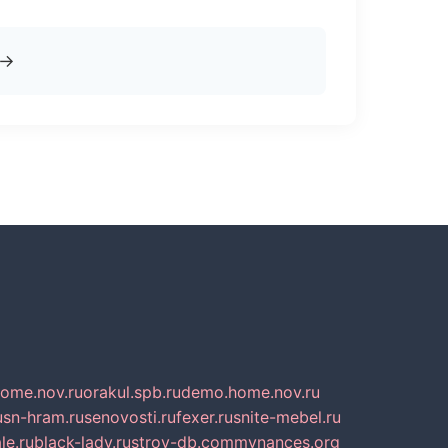
→
home.nov.ru
orakul.spb.ru
demo.home.nov.ru
u
sn-hram.ru
senovosti.ru
fexer.ru
snite-mebel.ru
le.ru
black-lady.ru
stroy-db.com
mynances.org