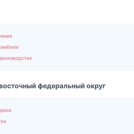
оение
 мебели
производство
евосточный федеральный округ
щенск
ток