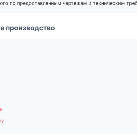
ого по предоставленным чертежам и техническим тре
е производство
к
ну