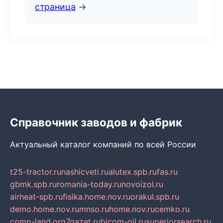
страница
→
Справочник заводов и фабрик
Актуальный каталог компаний по всей России
t25-tractor.ru
nashicveti.ru
alutex.spb.ru
fas.ru
gbmk.spb.ru
romania-today.ru
novoizol.ru
airheat-spb.ru
fisika.home.nov.ru
orakul.spb.ru
demo.home.nov.ru
mnso.ru
home.nov.ru
cemko.ru
comp-land.org
7gazet.ru
bicom-oil.ru
superiorsearch.ru