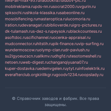
nike-air-max-95.ru
nadookna.ru
lubov-pic.ru
mobilreklama.ru
pds-nn.ru
socrat2000.ru
vgurin.ru
spksochi.ru
shkola-klassika.ru
sabeonline.ru
mosoblfencing.ru
masteroptica.ru
lucomoria.ru
iration.ru
devanagari.ru
biblioverde.ru
igro-pictures.ru
dk-tulamash.ru
s-dez-s.ru
peysok.ru
blackcountess.ru
asoftdoc.ru
scifichannel.ru
ocenka-appraisal.ru
mudconnector.ru
hitstih.ru
pik-finance.ru
vip-surfing.ru
wundermoscow.ru
olymp-clan.ru
dr-pavlush.ru
su2lgyoeucscn.ru
allkmv.ru
dhgfd.ru
tesotomeshell.ru
netoen.ru
web-digest.ru
changanqiyuana07.ru
kuper-dostavka.ru
edemvgelen.ru
ytyt.ru
infoelektrik.ru
everafterclub.org
kirillkgr.ru
goodv1234.ru
oopslady.ru
© Справочник заводов и фабрик. Все права
защищены.