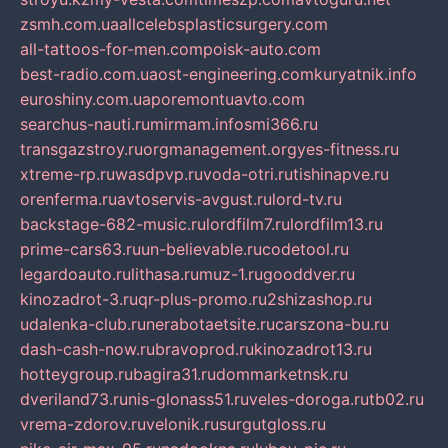
zsmh.com.ua
allcelebsplasticsurgery.com
all-tattoos-for-men.com
poisk-auto.com
best-radio.com.ua
ost-engineering.com
kuryatnik.info
euroshiny.com.ua
poremontuavto.com
searchus-nauti.ru
mirmam.info
smi366.ru
transgazstroy.ru
orgmanagement.org
yes-fitness.ru
xtreme-rp.ru
wasdpvp.ru
voda-otri.ru
tishinapve.ru
orenferma.ru
avtoservis-avgust.ru
lord-tv.ru
backstage-682-music.ru
lordfilm7.ru
lordfilm13.ru
prime-cars63.ru
un-believable.ru
codetool.ru
legardoauto.ru
lithasa.ru
muz-1.ru
gooddver.ru
kinozadrot-3.ru
qr-plus-promo.ru
2shizashop.ru
udalenka-club.ru
nerabotaetsite.ru
carszona-bu.ru
dash-cash-now.ru
bravoprod.ru
kinozadrot13.ru
hotteygroup.ru
bagira31.ru
dommarketnsk.ru
dveriland73.ru
nis-glonass51.ru
veles-doroga.ru
tb02.ru
vrema-zdorov.ru
velonik.ru
surgutgloss.ru