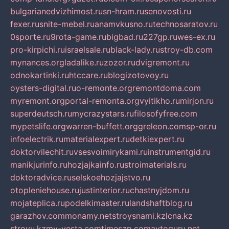
bulgarianedvizhimost.ru
sn-hram.ru
senovosti.ru
fexer.ru
snite-mebel.ru
anamvkusno.ru
technosaratov.ru
0sporte.ru
9rota-game.ru
bigbad.ru
227gp.ru
wes-ex.ru
pro-kirpichi.ru
israelsale.ru
black-lady.ru
stroy-db.com
mynances.org
ladalike.ru
zozor.ru
dvigremont.ru
odnokartinki.ru
htccare.ru
blogizotovoy.ru
oysters-digital.ru
o-remonte.org
remontdoma.com
myremont.org
portal-remonta.org
vyitikho.ru
mirjon.ru
superdeutsch.ru
mycrazystars.ru
filosofyfree.com
mypetslife.org
warren-buffett.org
greleon.com
sp-or.ru
infoelectrik.ru
materialexpert.ru
detkiexpert.ru
doktorvilechit.ru
vsesvoimirykami.ru
instrumentgid.ru
manikjurinfo.ru
hozjajkainfo.ru
stroimaterials.ru
doktoradvice.ru
selskoehozjajstvo.ru
otopleniehouse.ru
justinterior.ru
chastnyjdom.ru
mojateplica.ru
podelkimaster.ru
landshaftblog.ru
garazhov.com
monamy.net
stroysnami.kz
lcna.kz
stroyu.kz
my-vesta.com
timeszp.com
avtoguru.net