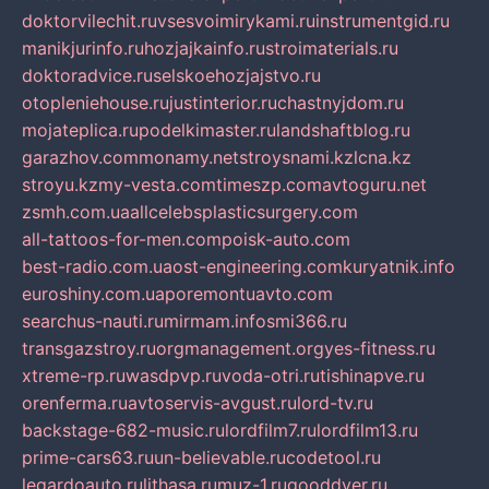
doktorvilechit.ru
vsesvoimirykami.ru
instrumentgid.ru
manikjurinfo.ru
hozjajkainfo.ru
stroimaterials.ru
doktoradvice.ru
selskoehozjajstvo.ru
otopleniehouse.ru
justinterior.ru
chastnyjdom.ru
mojateplica.ru
podelkimaster.ru
landshaftblog.ru
garazhov.com
monamy.net
stroysnami.kz
lcna.kz
stroyu.kz
my-vesta.com
timeszp.com
avtoguru.net
zsmh.com.ua
allcelebsplasticsurgery.com
all-tattoos-for-men.com
poisk-auto.com
best-radio.com.ua
ost-engineering.com
kuryatnik.info
euroshiny.com.ua
poremontuavto.com
searchus-nauti.ru
mirmam.info
smi366.ru
transgazstroy.ru
orgmanagement.org
yes-fitness.ru
xtreme-rp.ru
wasdpvp.ru
voda-otri.ru
tishinapve.ru
orenferma.ru
avtoservis-avgust.ru
lord-tv.ru
backstage-682-music.ru
lordfilm7.ru
lordfilm13.ru
prime-cars63.ru
un-believable.ru
codetool.ru
legardoauto.ru
lithasa.ru
muz-1.ru
gooddver.ru