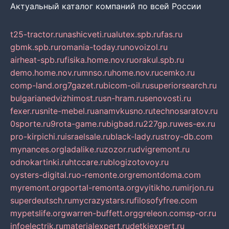
Актуальный каталог компаний по всей России
t25-tractor.ru
nashicveti.ru
alutex.spb.ru
fas.ru
gbmk.spb.ru
romania-today.ru
novoizol.ru
airheat-spb.ru
fisika.home.nov.ru
orakul.spb.ru
demo.home.nov.ru
mnso.ru
home.nov.ru
cemko.ru
comp-land.org
7gazet.ru
bicom-oil.ru
superiorsearch.ru
bulgarianedvizhimost.ru
sn-hram.ru
senovosti.ru
fexer.ru
snite-mebel.ru
anamvkusno.ru
technosaratov.ru
0sporte.ru
9rota-game.ru
bigbad.ru
227gp.ru
wes-ex.ru
pro-kirpichi.ru
israelsale.ru
black-lady.ru
stroy-db.com
mynances.org
ladalike.ru
zozor.ru
dvigremont.ru
odnokartinki.ru
htccare.ru
blogizotovoy.ru
oysters-digital.ru
o-remonte.org
remontdoma.com
myremont.org
portal-remonta.org
vyitikho.ru
mirjon.ru
superdeutsch.ru
mycrazystars.ru
filosofyfree.com
mypetslife.org
warren-buffett.org
greleon.com
sp-or.ru
infoelectrik.ru
materialexpert.ru
detkiexpert.ru