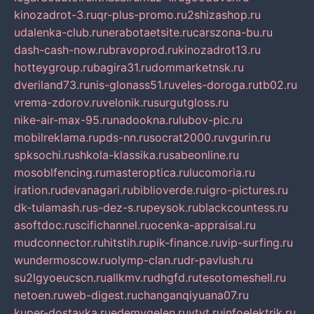
kinozadrot-3.ru
qr-plus-promo.ru
2shizashop.ru
udalenka-club.ru
nerabotaetsite.ru
carszona-bu.ru
dash-cash-now.ru
bravoprod.ru
kinozadrot13.ru
hotteygroup.ru
bagira31.ru
dommarketnsk.ru
dveriland73.ru
nis-glonass51.ru
veles-doroga.ru
tb02.ru
vrema-zdorov.ru
velonik.ru
surgutgloss.ru
nike-air-max-95.ru
nadookna.ru
lubov-pic.ru
mobilreklama.ru
pds-nn.ru
socrat2000.ru
vgurin.ru
spksochi.ru
shkola-klassika.ru
sabeonline.ru
mosoblfencing.ru
masteroptica.ru
lucomoria.ru
iration.ru
devanagari.ru
biblioverde.ru
igro-pictures.ru
dk-tulamash.ru
s-dez-s.ru
peysok.ru
blackcountess.ru
asoftdoc.ru
scifichannel.ru
ocenka-appraisal.ru
mudconnector.ru
hitstih.ru
pik-finance.ru
vip-surfing.ru
wundermoscow.ru
olymp-clan.ru
dr-pavlush.ru
su2lgyoeucscn.ru
allkmv.ru
dhgfd.ru
tesotomeshell.ru
netoen.ru
web-digest.ru
changanqiyuana07.ru
kuper-dostavka.ru
edemvgelen.ru
ytyt.ru
infoelektrik.ru