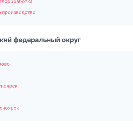
ллообработка
е производство
ский федеральный округ
рово
сноярск
сноярск