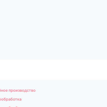
йное производство
ообработка