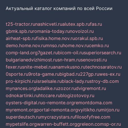
Актуальный каталог компаний по всей России
t25-tractor.ru
nashicveti.ru
alutex.spb.ru
fas.ru
gbmk.spb.ru
romania-today.ru
novoizol.ru
airheat-spb.ru
fisika.home.nov.ru
orakul.spb.ru
demo.home.nov.ru
mnso.ru
home.nov.ru
cemko.ru
comp-land.org
7gazet.ru
bicom-oil.ru
superiorsearch.ru
bulgarianedvizhimost.ru
sn-hram.ru
senovosti.ru
fexer.ru
snite-mebel.ru
anamvkusno.ru
technosaratov.ru
0sporte.ru
9rota-game.ru
bigbad.ru
227gp.ru
wes-ex.ru
pro-kirpichi.ru
israelsale.ru
black-lady.ru
stroy-db.com
mynances.org
ladalike.ru
zozor.ru
dvigremont.ru
odnokartinki.ru
htccare.ru
blogizotovoy.ru
oysters-digital.ru
o-remonte.org
remontdoma.com
myremont.org
portal-remonta.org
vyitikho.ru
mirjon.ru
superdeutsch.ru
mycrazystars.ru
filosofyfree.com
mypetslife.org
warren-buffett.org
greleon.com
sp-or.ru