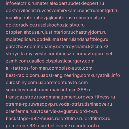
infoelectrik.ru
materialexpert.ru
detkiexpert.ru
doktorvilechit.ru
vsesvoimirykami.ru
instrumentgid.ru
manikjurinfo.ru
hozjajkainfo.ru
stroimaterials.ru
doktoradvice.ru
selskoehozjajstvo.ru
otopleniehouse.ru
justinterior.ru
chastnyjdom.ru
mojateplica.ru
podelkimaster.ru
landshaftblog.ru
garazhov.com
monamy.net
stroysnami.kz
lcna.kz
stroyu.kz
my-vesta.com
timeszp.com
avtoguru.net
zsmh.com.ua
allcelebsplasticsurgery.com
all-tattoos-for-men.com
poisk-auto.com
best-radio.com.ua
ost-engineering.com
kuryatnik.info
euroshiny.com.ua
poremontuavto.com
searchus-nauti.ru
mirmam.info
smi366.ru
transgazstroy.ru
orgmanagement.org
yes-fitness.ru
xtreme-rp.ru
wasdpvp.ru
voda-otri.ru
tishinapve.ru
orenferma.ru
avtoservis-avgust.ru
lord-tv.ru
backstage-682-music.ru
lordfilm7.ru
lordfilm13.ru
prime-cars63.ru
un-believable.ru
codetool.ru