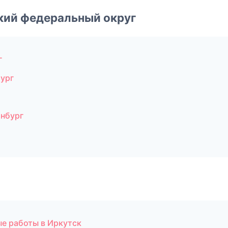
ский федеральный округ
г
ург
инбург
е работы в Иркутск