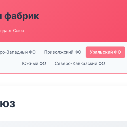
и фабрик
андарт Союз
ро-Западный ФО
Приволжский ФО
Уральский ФО
Южный ФО
Северо-Кавказский ФО
оюз