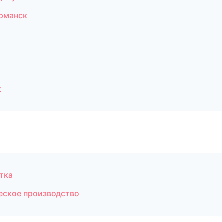
рманск
к
тка
еское производство