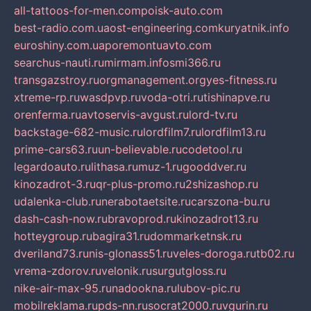
all-tattoos-for-men.com
poisk-auto.com
best-radio.com.ua
ost-engineering.com
kuryatnik.info
euroshiny.com.ua
poremontuavto.com
searchus-nauti.ru
mirmam.info
smi366.ru
transgazstroy.ru
orgmanagement.org
yes-fitness.ru
xtreme-rp.ru
wasdpvp.ru
voda-otri.ru
tishinapve.ru
orenferma.ru
avtoservis-avgust.ru
lord-tv.ru
backstage-682-music.ru
lordfilm7.ru
lordfilm13.ru
prime-cars63.ru
un-believable.ru
codetool.ru
legardoauto.ru
lithasa.ru
muz-1.ru
gooddver.ru
kinozadrot-3.ru
qr-plus-promo.ru
2shizashop.ru
udalenka-club.ru
nerabotaetsite.ru
carszona-bu.ru
dash-cash-now.ru
bravoprod.ru
kinozadrot13.ru
hotteygroup.ru
bagira31.ru
dommarketnsk.ru
dveriland73.ru
nis-glonass51.ru
veles-doroga.ru
tb02.ru
vrema-zdorov.ru
velonik.ru
surgutgloss.ru
nike-air-max-95.ru
nadookna.ru
lubov-pic.ru
mobilreklama.ru
pds-nn.ru
socrat2000.ru
vgurin.ru