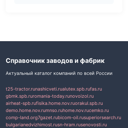
Справочник заводов и фабрик
Актуальный каталог компаний по всей России
t25-tractor.ru
nashicveti.ru
alutex.spb.ru
fas.ru
gbmk.spb.ru
romania-today.ru
novoizol.ru
airheat-spb.ru
fisika.home.nov.ru
orakul.spb.ru
demo.home.nov.ru
mnso.ru
home.nov.ru
cemko.ru
comp-land.org
7gazet.ru
bicom-oil.ru
superiorsearch.ru
bulgarianedvizhimost.ru
sn-hram.ru
senovosti.ru