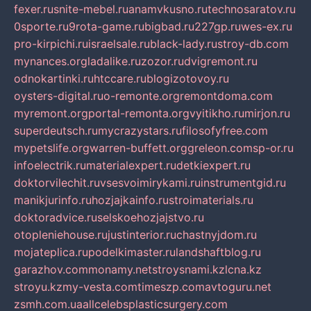
fexer.ru
snite-mebel.ru
anamvkusno.ru
technosaratov.ru
0sporte.ru
9rota-game.ru
bigbad.ru
227gp.ru
wes-ex.ru
pro-kirpichi.ru
israelsale.ru
black-lady.ru
stroy-db.com
mynances.org
ladalike.ru
zozor.ru
dvigremont.ru
odnokartinki.ru
htccare.ru
blogizotovoy.ru
oysters-digital.ru
o-remonte.org
remontdoma.com
myremont.org
portal-remonta.org
vyitikho.ru
mirjon.ru
superdeutsch.ru
mycrazystars.ru
filosofyfree.com
mypetslife.org
warren-buffett.org
greleon.com
sp-or.ru
infoelectrik.ru
materialexpert.ru
detkiexpert.ru
doktorvilechit.ru
vsesvoimirykami.ru
instrumentgid.ru
manikjurinfo.ru
hozjajkainfo.ru
stroimaterials.ru
doktoradvice.ru
selskoehozjajstvo.ru
otopleniehouse.ru
justinterior.ru
chastnyjdom.ru
mojateplica.ru
podelkimaster.ru
landshaftblog.ru
garazhov.com
monamy.net
stroysnami.kz
lcna.kz
stroyu.kz
my-vesta.com
timeszp.com
avtoguru.net
zsmh.com.ua
allcelebsplasticsurgery.com