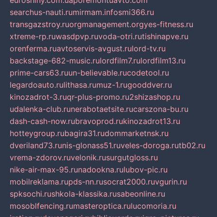
euroshiny.com.ua
poremontuavto.com
searchus-nauti.ru
mirmam.info
smi366.ru
transgazstroy.ru
orgmanagement.org
yes-fitness.ru
xtreme-rp.ru
wasdpvp.ru
voda-otri.ru
tishinapve.ru
orenferma.ru
avtoservis-avgust.ru
lord-tv.ru
backstage-682-music.ru
lordfilm7.ru
lordfilm13.ru
prime-cars63.ru
un-believable.ru
codetool.ru
legardoauto.ru
lithasa.ru
muz-1.ru
gooddver.ru
kinozadrot-3.ru
qr-plus-promo.ru
2shizashop.ru
udalenka-club.ru
nerabotaetsite.ru
carszona-bu.ru
dash-cash-now.ru
bravoprod.ru
kinozadrot13.ru
hotteygroup.ru
bagira31.ru
dommarketnsk.ru
dveriland73.ru
nis-glonass51.ru
veles-doroga.ru
tb02.ru
vrema-zdorov.ru
velonik.ru
surgutgloss.ru
nike-air-max-95.ru
nadookna.ru
lubov-pic.ru
mobilreklama.ru
pds-nn.ru
socrat2000.ru
vgurin.ru
spksochi.ru
shkola-klassika.ru
sabeonline.ru
mosoblfencing.ru
masteroptica.ru
lucomoria.ru