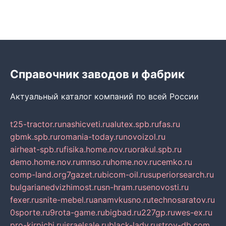
Справочник заводов и фабрик
Актуальный каталог компаний по всей России
t25-tractor.ru
nashicveti.ru
alutex.spb.ru
fas.ru
gbmk.spb.ru
romania-today.ru
novoizol.ru
airheat-spb.ru
fisika.home.nov.ru
orakul.spb.ru
demo.home.nov.ru
mnso.ru
home.nov.ru
cemko.ru
comp-land.org
7gazet.ru
bicom-oil.ru
superiorsearch.ru
bulgarianedvizhimost.ru
sn-hram.ru
senovosti.ru
fexer.ru
snite-mebel.ru
anamvkusno.ru
technosaratov.ru
0sporte.ru
9rota-game.ru
bigbad.ru
227gp.ru
wes-ex.ru
pro-kirpichi.ru
israelsale.ru
black-lady.ru
stroy-db.com