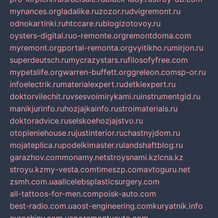
mynances.org
ladalike.ru
zozor.ru
dvigremont.ru
odnokartinki.ru
htccare.ru
blogizotovoy.ru
oysters-digital.ru
o-remonte.org
remontdoma.com
myremont.org
portal-remonta.org
vyitikho.ru
mirjon.ru
superdeutsch.ru
mycrazystars.ru
filosofyfree.com
mypetslife.org
warren-buffett.org
greleon.com
sp-or.ru
infoelectrik.ru
materialexpert.ru
detkiexpert.ru
doktorvilechit.ru
vsesvoimirykami.ru
instrumentgid.ru
manikjurinfo.ru
hozjajkainfo.ru
stroimaterials.ru
doktoradvice.ru
selskoehozjajstvo.ru
otopleniehouse.ru
justinterior.ru
chastnyjdom.ru
mojateplica.ru
podelkimaster.ru
landshaftblog.ru
garazhov.com
monamy.net
stroysnami.kz
lcna.kz
stroyu.kz
my-vesta.com
timeszp.com
avtoguru.net
zsmh.com.ua
allcelebsplasticsurgery.com
all-tattoos-for-men.com
poisk-auto.com
best-radio.com.ua
ost-engineering.com
kuryatnik.info