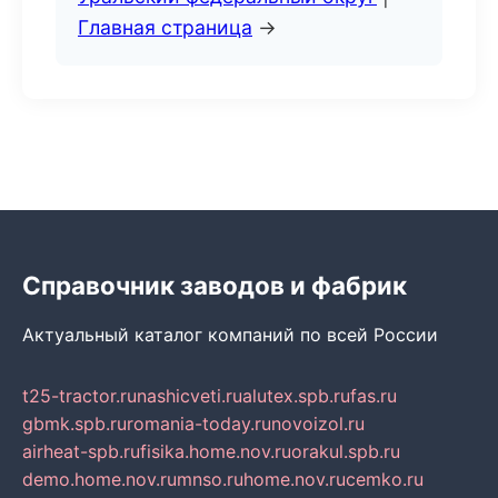
Главная страница
→
Справочник заводов и фабрик
Актуальный каталог компаний по всей России
t25-tractor.ru
nashicveti.ru
alutex.spb.ru
fas.ru
gbmk.spb.ru
romania-today.ru
novoizol.ru
airheat-spb.ru
fisika.home.nov.ru
orakul.spb.ru
demo.home.nov.ru
mnso.ru
home.nov.ru
cemko.ru