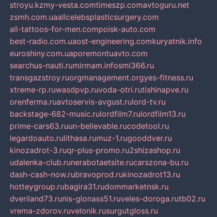
stroyu.kz
my-vesta.com
timeszp.com
avtoguru.net
zsmh.com.ua
allcelebsplasticsurgery.com
all-tattoos-for-men.com
poisk-auto.com
best-radio.com.ua
ost-engineering.com
kuryatnik.info
euroshiny.com.ua
poremontuavto.com
searchus-nauti.ru
mirmam.info
smi366.ru
transgazstroy.ru
orgmanagement.org
yes-fitness.ru
xtreme-rp.ru
wasdpvp.ru
voda-otri.ru
tishinapve.ru
orenferma.ru
avtoservis-avgust.ru
lord-tv.ru
backstage-682-music.ru
lordfilm7.ru
lordfilm13.ru
prime-cars63.ru
un-believable.ru
codetool.ru
legardoauto.ru
lithasa.ru
muz-1.ru
gooddver.ru
kinozadrot-3.ru
qr-plus-promo.ru
2shizashop.ru
udalenka-club.ru
nerabotaetsite.ru
carszona-bu.ru
dash-cash-now.ru
bravoprod.ru
kinozadrot13.ru
hotteygroup.ru
bagira31.ru
dommarketnsk.ru
dveriland73.ru
nis-glonass51.ru
veles-doroga.ru
tb02.ru
vrema-zdorov.ru
velonik.ru
surgutgloss.ru