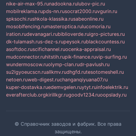
nike-air-max-95.ru
nadookna.ru
lubov-pic.ru
mobilreklama.ru
pds-nn.ru
socrat2000.ru
vgurin.ru
spksochi.ru
shkola-klassika.ru
sabeonline.ru
mosoblfencing.ru
masteroptica.ru
lucomoria.ru
iration.ru
devanagari.ru
biblioverde.ru
igro-pictures.ru
dk-tulamash.ru
s-dez-s.ru
peysok.ru
blackcountess.ru
asoftdoc.ru
scifichannel.ru
ocenka-appraisal.ru
mudconnector.ru
hitstih.ru
pik-finance.ru
vip-surfing.ru
wundermoscow.ru
olymp-clan.ru
dr-pavlush.ru
su2lgyoeucscn.ru
allkmv.ru
dhgfd.ru
tesotomeshell.ru
netoen.ru
web-digest.ru
changanqiyuana07.ru
kuper-dostavka.ru
edemvgelen.ru
ytyt.ru
infoelektrik.ru
everafterclub.org
kirillkgr.ru
goodv1234.ru
oopslady.ru
© Справочник заводов и фабрик. Все права
защищены.