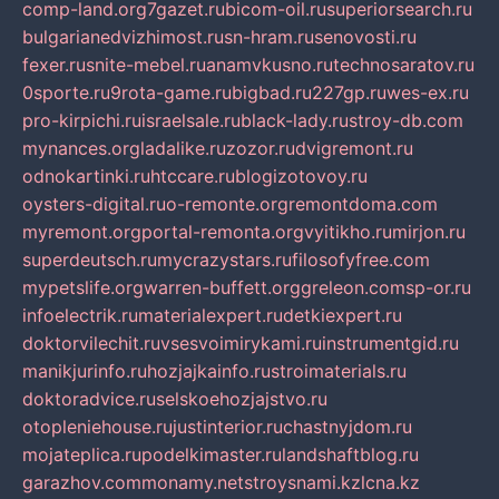
comp-land.org
7gazet.ru
bicom-oil.ru
superiorsearch.ru
bulgarianedvizhimost.ru
sn-hram.ru
senovosti.ru
fexer.ru
snite-mebel.ru
anamvkusno.ru
technosaratov.ru
0sporte.ru
9rota-game.ru
bigbad.ru
227gp.ru
wes-ex.ru
pro-kirpichi.ru
israelsale.ru
black-lady.ru
stroy-db.com
mynances.org
ladalike.ru
zozor.ru
dvigremont.ru
odnokartinki.ru
htccare.ru
blogizotovoy.ru
oysters-digital.ru
o-remonte.org
remontdoma.com
myremont.org
portal-remonta.org
vyitikho.ru
mirjon.ru
superdeutsch.ru
mycrazystars.ru
filosofyfree.com
mypetslife.org
warren-buffett.org
greleon.com
sp-or.ru
infoelectrik.ru
materialexpert.ru
detkiexpert.ru
doktorvilechit.ru
vsesvoimirykami.ru
instrumentgid.ru
manikjurinfo.ru
hozjajkainfo.ru
stroimaterials.ru
doktoradvice.ru
selskoehozjajstvo.ru
otopleniehouse.ru
justinterior.ru
chastnyjdom.ru
mojateplica.ru
podelkimaster.ru
landshaftblog.ru
garazhov.com
monamy.net
stroysnami.kz
lcna.kz