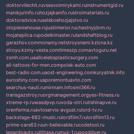
doktorvilechit.ru
vsesvoimirykami.ru
instrumentgid.ru
manikjurinfo.ru
hozjajkainfo.ru
stroimaterials.ru
doktoradvice.ru
selskoehozjajstvo.ru
otopleniehouse.ru
justinterior.ru
chastnyjdom.ru
mojateplica.ru
podelkimaster.ru
landshaftblog.ru
garazhov.com
monamy.net
stroysnami.kz
lcna.kz
stroyu.kz
my-vesta.com
timeszp.com
avtoguru.net
zsmh.com.ua
allcelebsplasticsurgery.com
all-tattoos-for-men.com
poisk-auto.com
best-radio.com.ua
ost-engineering.com
kuryatnik.info
euroshiny.com.ua
poremontuavto.com
searchus-nauti.ru
mirmam.info
smi366.ru
transgazstroy.ru
orgmanagement.org
yes-fitness.ru
xtreme-rp.ru
wasdpvp.ru
voda-otri.ru
tishinapve.ru
orenferma.ru
avtoservis-avgust.ru
lord-tv.ru
backstage-682-music.ru
lordfilm7.ru
lordfilm13.ru
prime-cars63.ru
un-believable.ru
codetool.ru
legardoauto.ru
lithasa.ru
muz-1.ru
gooddver.ru