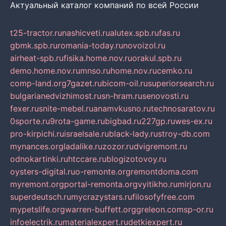
Актуальный каталог компаний по всей России
t25-tractor.ru
nashicveti.ru
alutex.spb.ru
fas.ru
gbmk.spb.ru
romania-today.ru
novoizol.ru
airheat-spb.ru
fisika.home.nov.ru
orakul.spb.ru
demo.home.nov.ru
mnso.ru
home.nov.ru
cemko.ru
comp-land.org
7gazet.ru
bicom-oil.ru
superiorsearch.ru
bulgarianedvizhimost.ru
sn-hram.ru
senovosti.ru
fexer.ru
snite-mebel.ru
anamvkusno.ru
technosaratov.ru
0sporte.ru
9rota-game.ru
bigbad.ru
227gp.ru
wes-ex.ru
pro-kirpichi.ru
israelsale.ru
black-lady.ru
stroy-db.com
mynances.org
ladalike.ru
zozor.ru
dvigremont.ru
odnokartinki.ru
htccare.ru
blogizotovoy.ru
oysters-digital.ru
o-remonte.org
remontdoma.com
myremont.org
portal-remonta.org
vyitikho.ru
mirjon.ru
superdeutsch.ru
mycrazystars.ru
filosofyfree.com
mypetslife.org
warren-buffett.org
greleon.com
sp-or.ru
infoelectrik.ru
materialexpert.ru
detkiexpert.ru