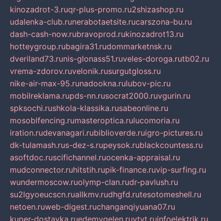
kinozadrot-3.ru
qr-plus-promo.ru
2shizashop.ru
udalenka-club.ru
nerabotaetsite.ru
carszona-bu.ru
dash-cash-now.ru
bravoprod.ru
kinozadrot13.ru
hotteygroup.ru
bagira31.ru
dommarketnsk.ru
dveriland73.ru
nis-glonass51.ru
veles-doroga.ru
tb02.ru
vrema-zdorov.ru
velonik.ru
surgutgloss.ru
nike-air-max-95.ru
nadookna.ru
lubov-pic.ru
mobilreklama.ru
pds-nn.ru
socrat2000.ru
vgurin.ru
spksochi.ru
shkola-klassika.ru
sabeonline.ru
mosoblfencing.ru
masteroptica.ru
lucomoria.ru
iration.ru
devanagari.ru
biblioverde.ru
igro-pictures.ru
dk-tulamash.ru
s-dez-s.ru
peysok.ru
blackcountess.ru
asoftdoc.ru
scifichannel.ru
ocenka-appraisal.ru
mudconnector.ru
hitstih.ru
pik-finance.ru
vip-surfing.ru
wundermoscow.ru
olymp-clan.ru
dr-pavlush.ru
su2lgyoeucscn.ru
allkmv.ru
dhgfd.ru
tesotomeshell.ru
netoen.ru
web-digest.ru
changanqiyuana07.ru
kuper-dostavka.ru
edemvgelen.ru
ytyt.ru
infoelektrik.ru