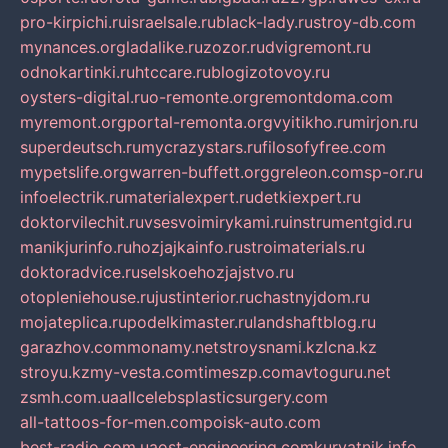
pro-kirpichi.ru
israelsale.ru
black-lady.ru
stroy-db.com
mynances.org
ladalike.ru
zozor.ru
dvigremont.ru
odnokartinki.ru
htccare.ru
blogizotovoy.ru
oysters-digital.ru
o-remonte.org
remontdoma.com
myremont.org
portal-remonta.org
vyitikho.ru
mirjon.ru
superdeutsch.ru
mycrazystars.ru
filosofyfree.com
mypetslife.org
warren-buffett.org
greleon.com
sp-or.ru
infoelectrik.ru
materialexpert.ru
detkiexpert.ru
doktorvilechit.ru
vsesvoimirykami.ru
instrumentgid.ru
manikjurinfo.ru
hozjajkainfo.ru
stroimaterials.ru
doktoradvice.ru
selskoehozjajstvo.ru
otopleniehouse.ru
justinterior.ru
chastnyjdom.ru
mojateplica.ru
podelkimaster.ru
landshaftblog.ru
garazhov.com
monamy.net
stroysnami.kz
lcna.kz
stroyu.kz
my-vesta.com
timeszp.com
avtoguru.net
zsmh.com.ua
allcelebsplasticsurgery.com
all-tattoos-for-men.com
poisk-auto.com
best-radio.com.ua
ost-engineering.com
kuryatnik.info