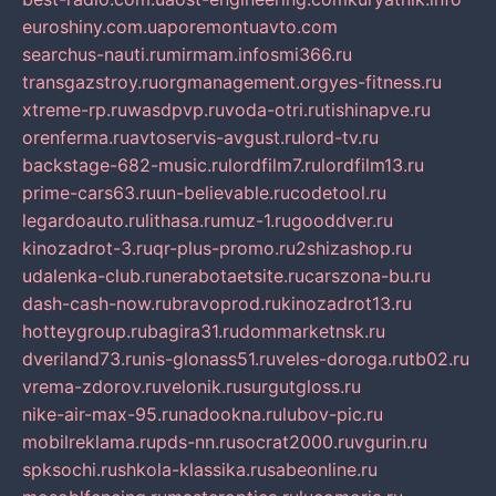
euroshiny.com.ua
poremontuavto.com
searchus-nauti.ru
mirmam.info
smi366.ru
transgazstroy.ru
orgmanagement.org
yes-fitness.ru
xtreme-rp.ru
wasdpvp.ru
voda-otri.ru
tishinapve.ru
orenferma.ru
avtoservis-avgust.ru
lord-tv.ru
backstage-682-music.ru
lordfilm7.ru
lordfilm13.ru
prime-cars63.ru
un-believable.ru
codetool.ru
legardoauto.ru
lithasa.ru
muz-1.ru
gooddver.ru
kinozadrot-3.ru
qr-plus-promo.ru
2shizashop.ru
udalenka-club.ru
nerabotaetsite.ru
carszona-bu.ru
dash-cash-now.ru
bravoprod.ru
kinozadrot13.ru
hotteygroup.ru
bagira31.ru
dommarketnsk.ru
dveriland73.ru
nis-glonass51.ru
veles-doroga.ru
tb02.ru
vrema-zdorov.ru
velonik.ru
surgutgloss.ru
nike-air-max-95.ru
nadookna.ru
lubov-pic.ru
mobilreklama.ru
pds-nn.ru
socrat2000.ru
vgurin.ru
spksochi.ru
shkola-klassika.ru
sabeonline.ru