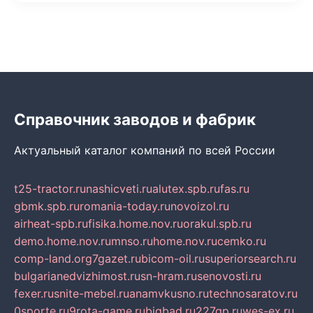
Справочник заводов и фабрик
Актуальный каталог компаний по всей России
t25-tractor.ru
nashicveti.ru
alutex.spb.ru
fas.ru
gbmk.spb.ru
romania-today.ru
novoizol.ru
airheat-spb.ru
fisika.home.nov.ru
orakul.spb.ru
demo.home.nov.ru
mnso.ru
home.nov.ru
cemko.ru
comp-land.org
7gazet.ru
bicom-oil.ru
superiorsearch.ru
bulgarianedvizhimost.ru
sn-hram.ru
senovosti.ru
fexer.ru
snite-mebel.ru
anamvkusno.ru
technosaratov.ru
0sporte.ru
9rota-game.ru
bigbad.ru
227gp.ru
wes-ex.ru