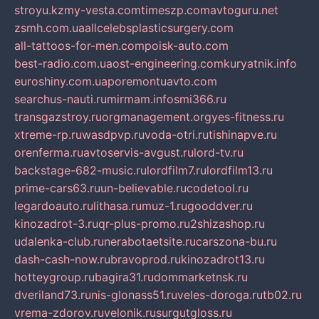
stroyu.kz
my-vesta.com
timeszp.com
avtoguru.net
zsmh.com.ua
allcelebsplasticsurgery.com
all-tattoos-for-men.com
poisk-auto.com
best-radio.com.ua
ost-engineering.com
kuryatnik.info
euroshiny.com.ua
poremontuavto.com
searchus-nauti.ru
mirmam.info
smi366.ru
transgazstroy.ru
orgmanagement.org
yes-fitness.ru
xtreme-rp.ru
wasdpvp.ru
voda-otri.ru
tishinapve.ru
orenferma.ru
avtoservis-avgust.ru
lord-tv.ru
backstage-682-music.ru
lordfilm7.ru
lordfilm13.ru
prime-cars63.ru
un-believable.ru
codetool.ru
legardoauto.ru
lithasa.ru
muz-1.ru
gooddver.ru
kinozadrot-3.ru
qr-plus-promo.ru
2shizashop.ru
udalenka-club.ru
nerabotaetsite.ru
carszona-bu.ru
dash-cash-now.ru
bravoprod.ru
kinozadrot13.ru
hotteygroup.ru
bagira31.ru
dommarketnsk.ru
dveriland73.ru
nis-glonass51.ru
veles-doroga.ru
tb02.ru
vrema-zdorov.ru
velonik.ru
surgutgloss.ru