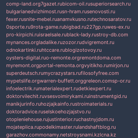
comp-land.org
7gazet.ru
bicom-oil.ru
superiorsearch.ru
bulgarianedvizhimost.ru
sn-hram.ru
senovosti.ru
fexer.ru
snite-mebel.ru
anamvkusno.ru
technosaratov.ru
0sporte.ru
9rota-game.ru
bigbad.ru
227gp.ru
wes-ex.ru
pro-kirpichi.ru
israelsale.ru
black-lady.ru
stroy-db.com
mynances.org
ladalike.ru
zozor.ru
dvigremont.ru
odnokartinki.ru
htccare.ru
blogizotovoy.ru
oysters-digital.ru
o-remonte.org
remontdoma.com
myremont.org
portal-remonta.org
vyitikho.ru
mirjon.ru
superdeutsch.ru
mycrazystars.ru
filosofyfree.com
mypetslife.org
warren-buffett.org
greleon.com
sp-or.ru
infoelectrik.ru
materialexpert.ru
detkiexpert.ru
doktorvilechit.ru
vsesvoimirykami.ru
instrumentgid.ru
manikjurinfo.ru
hozjajkainfo.ru
stroimaterials.ru
doktoradvice.ru
selskoehozjajstvo.ru
otopleniehouse.ru
justinterior.ru
chastnyjdom.ru
mojateplica.ru
podelkimaster.ru
landshaftblog.ru
garazhov.com
monamy.net
stroysnami.kz
lcna.kz