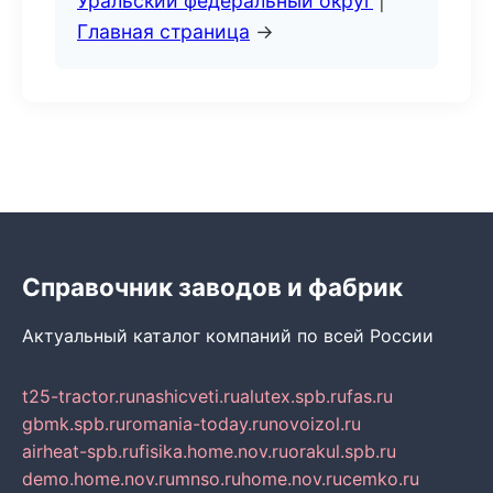
Уральский федеральный округ
|
Главная страница
→
Справочник заводов и фабрик
Актуальный каталог компаний по всей России
t25-tractor.ru
nashicveti.ru
alutex.spb.ru
fas.ru
gbmk.spb.ru
romania-today.ru
novoizol.ru
airheat-spb.ru
fisika.home.nov.ru
orakul.spb.ru
demo.home.nov.ru
mnso.ru
home.nov.ru
cemko.ru