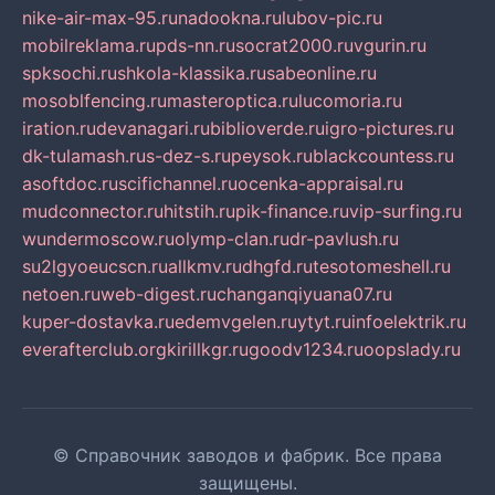
nike-air-max-95.ru
nadookna.ru
lubov-pic.ru
mobilreklama.ru
pds-nn.ru
socrat2000.ru
vgurin.ru
spksochi.ru
shkola-klassika.ru
sabeonline.ru
mosoblfencing.ru
masteroptica.ru
lucomoria.ru
iration.ru
devanagari.ru
biblioverde.ru
igro-pictures.ru
dk-tulamash.ru
s-dez-s.ru
peysok.ru
blackcountess.ru
asoftdoc.ru
scifichannel.ru
ocenka-appraisal.ru
mudconnector.ru
hitstih.ru
pik-finance.ru
vip-surfing.ru
wundermoscow.ru
olymp-clan.ru
dr-pavlush.ru
su2lgyoeucscn.ru
allkmv.ru
dhgfd.ru
tesotomeshell.ru
netoen.ru
web-digest.ru
changanqiyuana07.ru
kuper-dostavka.ru
edemvgelen.ru
ytyt.ru
infoelektrik.ru
everafterclub.org
kirillkgr.ru
goodv1234.ru
oopslady.ru
© Справочник заводов и фабрик. Все права
защищены.