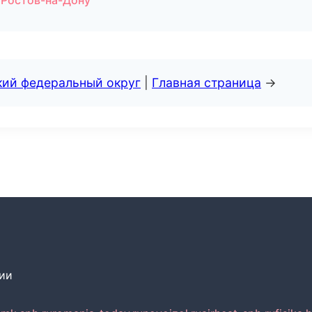
 Ростов-на-Дону
кий федеральный округ
|
Главная страница
→
сии