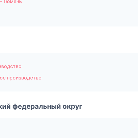
— Тюмень
зводство
ое производство
ский федеральный округ