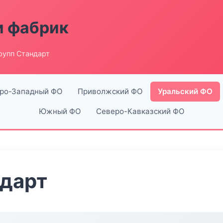
и фабрик
рупп Стандарт
ро-Западный ФО
Приволжский ФО
Уральский ФО
Южный ФО
Северо-Кавказский ФО
ндарт