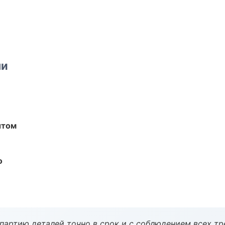
ми
ытом
о
партию деталей точно в срок и с соблюдением всех тр