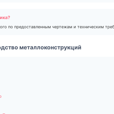
чика?
ого по предоставленным чертежам и техническим тре
одство металлоконструкций
р