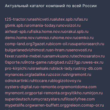
Актуальный каталог компаний по всей России
t25-tractor.ru
nashicveti.ru
alutex.spb.ru
fas.ru
gbmk.spb.ru
romania-today.ru
novoizol.ru
airheat-spb.ru
fisika.home.nov.ru
orakul.spb.ru
demo.home.nov.ru
mnso.ru
home.nov.ru
cemko.ru
comp-land.org
7gazet.ru
bicom-oil.ru
superiorsearch.ru
bulgarianedvizhimost.ru
sn-hram.ru
senovosti.ru
fexer.ru
snite-mebel.ru
anamvkusno.ru
technosaratov.ru
0sporte.ru
9rota-game.ru
bigbad.ru
227gp.ru
wes-ex.ru
pro-kirpichi.ru
israelsale.ru
black-lady.ru
stroy-db.com
mynances.org
ladalike.ru
zozor.ru
dvigremont.ru
odnokartinki.ru
htccare.ru
blogizotovoy.ru
oysters-digital.ru
o-remonte.org
remontdoma.com
myremont.org
portal-remonta.org
vyitikho.ru
mirjon.ru
superdeutsch.ru
mycrazystars.ru
filosofyfree.com
mypetslife.org
warren-buffett.org
greleon.com
sp-or.ru