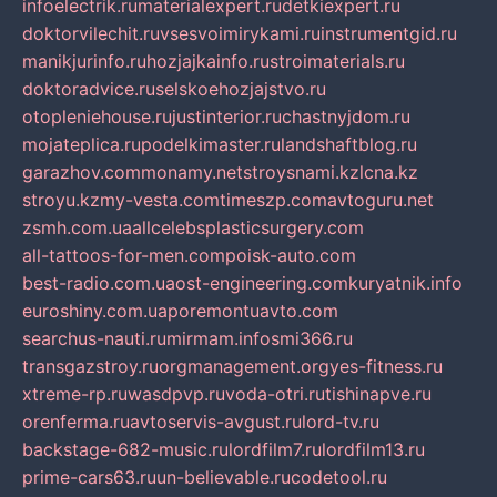
infoelectrik.ru
materialexpert.ru
detkiexpert.ru
doktorvilechit.ru
vsesvoimirykami.ru
instrumentgid.ru
manikjurinfo.ru
hozjajkainfo.ru
stroimaterials.ru
doktoradvice.ru
selskoehozjajstvo.ru
otopleniehouse.ru
justinterior.ru
chastnyjdom.ru
mojateplica.ru
podelkimaster.ru
landshaftblog.ru
garazhov.com
monamy.net
stroysnami.kz
lcna.kz
stroyu.kz
my-vesta.com
timeszp.com
avtoguru.net
zsmh.com.ua
allcelebsplasticsurgery.com
all-tattoos-for-men.com
poisk-auto.com
best-radio.com.ua
ost-engineering.com
kuryatnik.info
euroshiny.com.ua
poremontuavto.com
searchus-nauti.ru
mirmam.info
smi366.ru
transgazstroy.ru
orgmanagement.org
yes-fitness.ru
xtreme-rp.ru
wasdpvp.ru
voda-otri.ru
tishinapve.ru
orenferma.ru
avtoservis-avgust.ru
lord-tv.ru
backstage-682-music.ru
lordfilm7.ru
lordfilm13.ru
prime-cars63.ru
un-believable.ru
codetool.ru