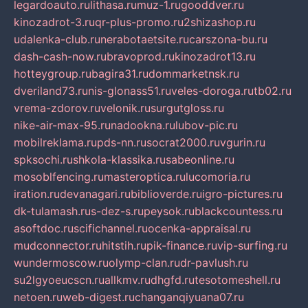
legardoauto.ru
lithasa.ru
muz-1.ru
gooddver.ru
kinozadrot-3.ru
qr-plus-promo.ru
2shizashop.ru
udalenka-club.ru
nerabotaetsite.ru
carszona-bu.ru
dash-cash-now.ru
bravoprod.ru
kinozadrot13.ru
hotteygroup.ru
bagira31.ru
dommarketnsk.ru
dveriland73.ru
nis-glonass51.ru
veles-doroga.ru
tb02.ru
vrema-zdorov.ru
velonik.ru
surgutgloss.ru
nike-air-max-95.ru
nadookna.ru
lubov-pic.ru
mobilreklama.ru
pds-nn.ru
socrat2000.ru
vgurin.ru
spksochi.ru
shkola-klassika.ru
sabeonline.ru
mosoblfencing.ru
masteroptica.ru
lucomoria.ru
iration.ru
devanagari.ru
biblioverde.ru
igro-pictures.ru
dk-tulamash.ru
s-dez-s.ru
peysok.ru
blackcountess.ru
asoftdoc.ru
scifichannel.ru
ocenka-appraisal.ru
mudconnector.ru
hitstih.ru
pik-finance.ru
vip-surfing.ru
wundermoscow.ru
olymp-clan.ru
dr-pavlush.ru
su2lgyoeucscn.ru
allkmv.ru
dhgfd.ru
tesotomeshell.ru
netoen.ru
web-digest.ru
changanqiyuana07.ru