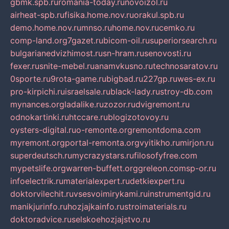
gbmk.spb.ru
romania-today.ru
novoizol.ru
airheat-spb.ru
fisika.home.nov.ru
orakul.spb.ru
demo.home.nov.ru
mnso.ru
home.nov.ru
cemko.ru
comp-land.org
7gazet.ru
bicom-oil.ru
superiorsearch.ru
bulgarianedvizhimost.ru
sn-hram.ru
senovosti.ru
fexer.ru
snite-mebel.ru
anamvkusno.ru
technosaratov.ru
0sporte.ru
9rota-game.ru
bigbad.ru
227gp.ru
wes-ex.ru
pro-kirpichi.ru
israelsale.ru
black-lady.ru
stroy-db.com
mynances.org
ladalike.ru
zozor.ru
dvigremont.ru
odnokartinki.ru
htccare.ru
blogizotovoy.ru
oysters-digital.ru
o-remonte.org
remontdoma.com
myremont.org
portal-remonta.org
vyitikho.ru
mirjon.ru
superdeutsch.ru
mycrazystars.ru
filosofyfree.com
mypetslife.org
warren-buffett.org
greleon.com
sp-or.ru
infoelectrik.ru
materialexpert.ru
detkiexpert.ru
doktorvilechit.ru
vsesvoimirykami.ru
instrumentgid.ru
manikjurinfo.ru
hozjajkainfo.ru
stroimaterials.ru
doktoradvice.ru
selskoehozjajstvo.ru