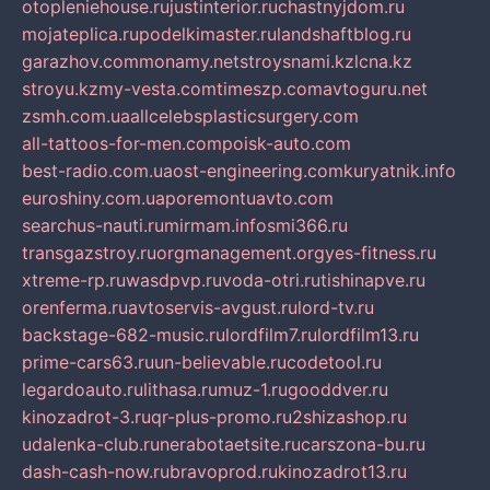
otopleniehouse.ru
justinterior.ru
chastnyjdom.ru
mojateplica.ru
podelkimaster.ru
landshaftblog.ru
garazhov.com
monamy.net
stroysnami.kz
lcna.kz
stroyu.kz
my-vesta.com
timeszp.com
avtoguru.net
zsmh.com.ua
allcelebsplasticsurgery.com
all-tattoos-for-men.com
poisk-auto.com
best-radio.com.ua
ost-engineering.com
kuryatnik.info
euroshiny.com.ua
poremontuavto.com
searchus-nauti.ru
mirmam.info
smi366.ru
transgazstroy.ru
orgmanagement.org
yes-fitness.ru
xtreme-rp.ru
wasdpvp.ru
voda-otri.ru
tishinapve.ru
orenferma.ru
avtoservis-avgust.ru
lord-tv.ru
backstage-682-music.ru
lordfilm7.ru
lordfilm13.ru
prime-cars63.ru
un-believable.ru
codetool.ru
legardoauto.ru
lithasa.ru
muz-1.ru
gooddver.ru
kinozadrot-3.ru
qr-plus-promo.ru
2shizashop.ru
udalenka-club.ru
nerabotaetsite.ru
carszona-bu.ru
dash-cash-now.ru
bravoprod.ru
kinozadrot13.ru