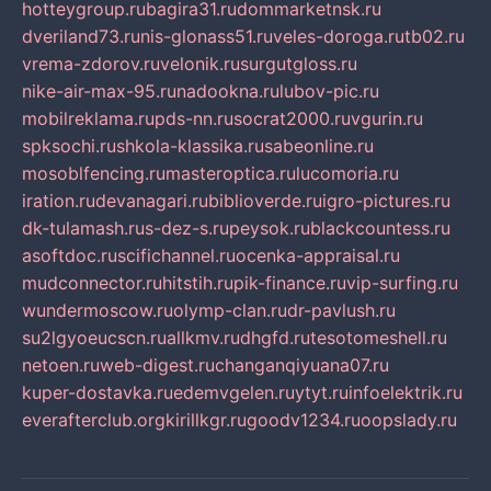
hotteygroup.ru
bagira31.ru
dommarketnsk.ru
dveriland73.ru
nis-glonass51.ru
veles-doroga.ru
tb02.ru
vrema-zdorov.ru
velonik.ru
surgutgloss.ru
nike-air-max-95.ru
nadookna.ru
lubov-pic.ru
mobilreklama.ru
pds-nn.ru
socrat2000.ru
vgurin.ru
spksochi.ru
shkola-klassika.ru
sabeonline.ru
mosoblfencing.ru
masteroptica.ru
lucomoria.ru
iration.ru
devanagari.ru
biblioverde.ru
igro-pictures.ru
dk-tulamash.ru
s-dez-s.ru
peysok.ru
blackcountess.ru
asoftdoc.ru
scifichannel.ru
ocenka-appraisal.ru
mudconnector.ru
hitstih.ru
pik-finance.ru
vip-surfing.ru
wundermoscow.ru
olymp-clan.ru
dr-pavlush.ru
su2lgyoeucscn.ru
allkmv.ru
dhgfd.ru
tesotomeshell.ru
netoen.ru
web-digest.ru
changanqiyuana07.ru
kuper-dostavka.ru
edemvgelen.ru
ytyt.ru
infoelektrik.ru
everafterclub.org
kirillkgr.ru
goodv1234.ru
oopslady.ru