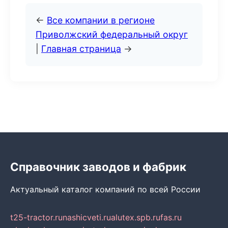
←
Все компании в регионе
Приволжский федеральный округ
|
Главная страница
→
Справочник заводов и фабрик
Актуальный каталог компаний по всей России
t25-tractor.ru
nashicveti.ru
alutex.spb.ru
fas.ru