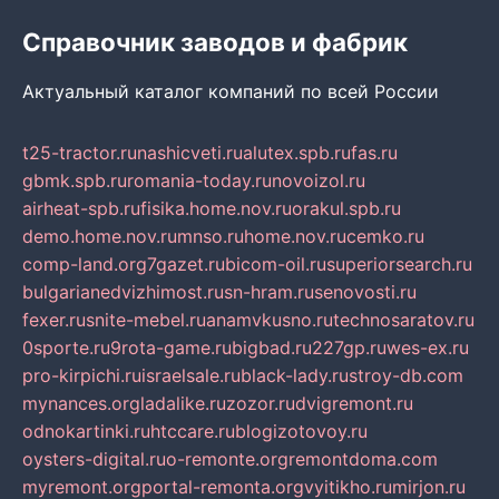
Справочник заводов и фабрик
Актуальный каталог компаний по всей России
t25-tractor.ru
nashicveti.ru
alutex.spb.ru
fas.ru
gbmk.spb.ru
romania-today.ru
novoizol.ru
airheat-spb.ru
fisika.home.nov.ru
orakul.spb.ru
demo.home.nov.ru
mnso.ru
home.nov.ru
cemko.ru
comp-land.org
7gazet.ru
bicom-oil.ru
superiorsearch.ru
bulgarianedvizhimost.ru
sn-hram.ru
senovosti.ru
fexer.ru
snite-mebel.ru
anamvkusno.ru
technosaratov.ru
0sporte.ru
9rota-game.ru
bigbad.ru
227gp.ru
wes-ex.ru
pro-kirpichi.ru
israelsale.ru
black-lady.ru
stroy-db.com
mynances.org
ladalike.ru
zozor.ru
dvigremont.ru
odnokartinki.ru
htccare.ru
blogizotovoy.ru
oysters-digital.ru
o-remonte.org
remontdoma.com
myremont.org
portal-remonta.org
vyitikho.ru
mirjon.ru