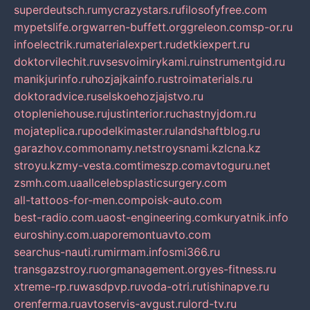
superdeutsch.ru
mycrazystars.ru
filosofyfree.com
mypetslife.org
warren-buffett.org
greleon.com
sp-or.ru
infoelectrik.ru
materialexpert.ru
detkiexpert.ru
doktorvilechit.ru
vsesvoimirykami.ru
instrumentgid.ru
manikjurinfo.ru
hozjajkainfo.ru
stroimaterials.ru
doktoradvice.ru
selskoehozjajstvo.ru
otopleniehouse.ru
justinterior.ru
chastnyjdom.ru
mojateplica.ru
podelkimaster.ru
landshaftblog.ru
garazhov.com
monamy.net
stroysnami.kz
lcna.kz
stroyu.kz
my-vesta.com
timeszp.com
avtoguru.net
zsmh.com.ua
allcelebsplasticsurgery.com
all-tattoos-for-men.com
poisk-auto.com
best-radio.com.ua
ost-engineering.com
kuryatnik.info
euroshiny.com.ua
poremontuavto.com
searchus-nauti.ru
mirmam.info
smi366.ru
transgazstroy.ru
orgmanagement.org
yes-fitness.ru
xtreme-rp.ru
wasdpvp.ru
voda-otri.ru
tishinapve.ru
orenferma.ru
avtoservis-avgust.ru
lord-tv.ru