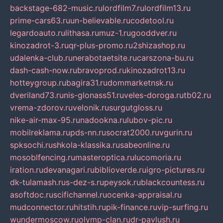
backstage-682-music.ru
lordfilm7.ru
lordfilm13.ru
prime-cars63.ru
un-believable.ru
codetool.ru
legardoauto.ru
lithasa.ru
muz-1.ru
gooddver.ru
kinozadrot-3.ru
qr-plus-promo.ru
2shizashop.ru
udalenka-club.ru
nerabotaetsite.ru
carszona-bu.ru
dash-cash-now.ru
bravoprod.ru
kinozadrot13.ru
hotteygroup.ru
bagira31.ru
dommarketnsk.ru
dveriland73.ru
nis-glonass51.ru
veles-doroga.ru
tb02.ru
vrema-zdorov.ru
velonik.ru
surgutgloss.ru
nike-air-max-95.ru
nadookna.ru
lubov-pic.ru
mobilreklama.ru
pds-nn.ru
socrat2000.ru
vgurin.ru
spksochi.ru
shkola-klassika.ru
sabeonline.ru
mosoblfencing.ru
masteroptica.ru
lucomoria.ru
iration.ru
devanagari.ru
biblioverde.ru
igro-pictures.ru
dk-tulamash.ru
s-dez-s.ru
peysok.ru
blackcountess.ru
asoftdoc.ru
scifichannel.ru
ocenka-appraisal.ru
mudconnector.ru
hitstih.ru
pik-finance.ru
vip-surfing.ru
wundermoscow.ru
olymp-clan.ru
dr-pavlush.ru