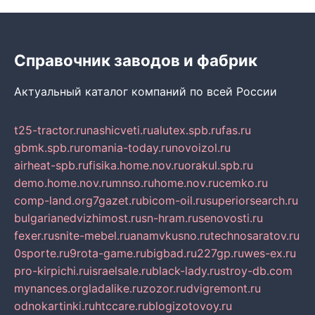
Справочник заводов и фабрик
Актуальный каталог компаний по всей России
t25-tractor.ru
nashicveti.ru
alutex.spb.ru
fas.ru
gbmk.spb.ru
romania-today.ru
novoizol.ru
airheat-spb.ru
fisika.home.nov.ru
orakul.spb.ru
demo.home.nov.ru
mnso.ru
home.nov.ru
cemko.ru
comp-land.org
7gazet.ru
bicom-oil.ru
superiorsearch.ru
bulgarianedvizhimost.ru
sn-hram.ru
senovosti.ru
fexer.ru
snite-mebel.ru
anamvkusno.ru
technosaratov.ru
0sporte.ru
9rota-game.ru
bigbad.ru
227gp.ru
wes-ex.ru
pro-kirpichi.ru
israelsale.ru
black-lady.ru
stroy-db.com
mynances.org
ladalike.ru
zozor.ru
dvigremont.ru
odnokartinki.ru
htccare.ru
blogizotovoy.ru