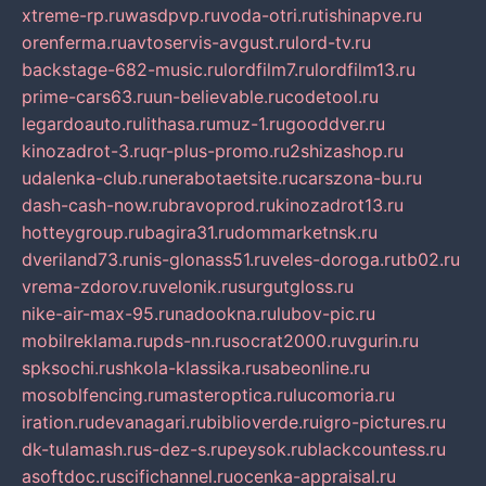
xtreme-rp.ru
wasdpvp.ru
voda-otri.ru
tishinapve.ru
orenferma.ru
avtoservis-avgust.ru
lord-tv.ru
backstage-682-music.ru
lordfilm7.ru
lordfilm13.ru
prime-cars63.ru
un-believable.ru
codetool.ru
legardoauto.ru
lithasa.ru
muz-1.ru
gooddver.ru
kinozadrot-3.ru
qr-plus-promo.ru
2shizashop.ru
udalenka-club.ru
nerabotaetsite.ru
carszona-bu.ru
dash-cash-now.ru
bravoprod.ru
kinozadrot13.ru
hotteygroup.ru
bagira31.ru
dommarketnsk.ru
dveriland73.ru
nis-glonass51.ru
veles-doroga.ru
tb02.ru
vrema-zdorov.ru
velonik.ru
surgutgloss.ru
nike-air-max-95.ru
nadookna.ru
lubov-pic.ru
mobilreklama.ru
pds-nn.ru
socrat2000.ru
vgurin.ru
spksochi.ru
shkola-klassika.ru
sabeonline.ru
mosoblfencing.ru
masteroptica.ru
lucomoria.ru
iration.ru
devanagari.ru
biblioverde.ru
igro-pictures.ru
dk-tulamash.ru
s-dez-s.ru
peysok.ru
blackcountess.ru
asoftdoc.ru
scifichannel.ru
ocenka-appraisal.ru