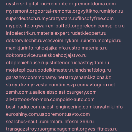
oysters-digital.ru
o-remonte.org
remontdoma.com
myremont.org
portal-remonta.org
vyitikho.ru
mirjon.ru
superdeutsch.ru
mycrazystars.ru
filosofyfree.com
mypetslife.org
warren-buffett.org
greleon.com
sp-or.ru
infoelectrik.ru
materialexpert.ru
detkiexpert.ru
doktorvilechit.ru
vsesvoimirykami.ru
instrumentgid.ru
manikjurinfo.ru
hozjajkainfo.ru
stroimaterials.ru
doktoradvice.ru
selskoehozjajstvo.ru
otopleniehouse.ru
justinterior.ru
chastnyjdom.ru
mojateplica.ru
podelkimaster.ru
landshaftblog.ru
garazhov.com
monamy.net
stroysnami.kz
lcna.kz
stroyu.kz
my-vesta.com
timeszp.com
avtoguru.net
zsmh.com.ua
allcelebsplasticsurgery.com
all-tattoos-for-men.com
poisk-auto.com
best-radio.com.ua
ost-engineering.com
kuryatnik.info
euroshiny.com.ua
poremontuavto.com
searchus-nauti.ru
mirmam.info
smi366.ru
transgazstroy.ru
orgmanagement.org
yes-fitness.ru