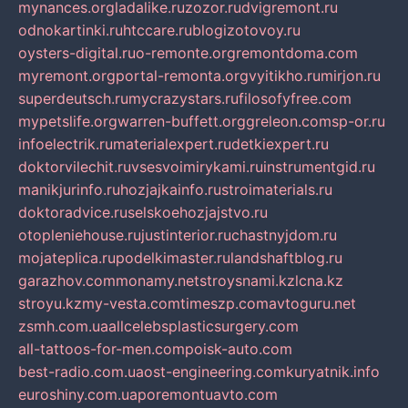
mynances.org
ladalike.ru
zozor.ru
dvigremont.ru
odnokartinki.ru
htccare.ru
blogizotovoy.ru
oysters-digital.ru
o-remonte.org
remontdoma.com
myremont.org
portal-remonta.org
vyitikho.ru
mirjon.ru
superdeutsch.ru
mycrazystars.ru
filosofyfree.com
mypetslife.org
warren-buffett.org
greleon.com
sp-or.ru
infoelectrik.ru
materialexpert.ru
detkiexpert.ru
doktorvilechit.ru
vsesvoimirykami.ru
instrumentgid.ru
manikjurinfo.ru
hozjajkainfo.ru
stroimaterials.ru
doktoradvice.ru
selskoehozjajstvo.ru
otopleniehouse.ru
justinterior.ru
chastnyjdom.ru
mojateplica.ru
podelkimaster.ru
landshaftblog.ru
garazhov.com
monamy.net
stroysnami.kz
lcna.kz
stroyu.kz
my-vesta.com
timeszp.com
avtoguru.net
zsmh.com.ua
allcelebsplasticsurgery.com
all-tattoos-for-men.com
poisk-auto.com
best-radio.com.ua
ost-engineering.com
kuryatnik.info
euroshiny.com.ua
poremontuavto.com