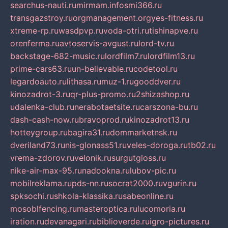
searchus-nauti.ru
mirmam.info
smi366.ru
transgazstroy.ru
orgmanagement.org
yes-fitness.ru
xtreme-rp.ru
wasdpvp.ru
voda-otri.ru
tishinapve.ru
orenferma.ru
avtoservis-avgust.ru
lord-tv.ru
backstage-682-music.ru
lordfilm7.ru
lordfilm13.ru
prime-cars63.ru
un-believable.ru
codetool.ru
legardoauto.ru
lithasa.ru
muz-1.ru
gooddver.ru
kinozadrot-3.ru
qr-plus-promo.ru
2shizashop.ru
udalenka-club.ru
nerabotaetsite.ru
carszona-bu.ru
dash-cash-now.ru
bravoprod.ru
kinozadrot13.ru
hotteygroup.ru
bagira31.ru
dommarketnsk.ru
dveriland73.ru
nis-glonass51.ru
veles-doroga.ru
tb02.ru
vrema-zdorov.ru
velonik.ru
surgutgloss.ru
nike-air-max-95.ru
nadookna.ru
lubov-pic.ru
mobilreklama.ru
pds-nn.ru
socrat2000.ru
vgurin.ru
spksochi.ru
shkola-klassika.ru
sabeonline.ru
mosoblfencing.ru
masteroptica.ru
lucomoria.ru
iration.ru
devanagari.ru
biblioverde.ru
igro-pictures.ru