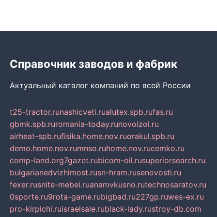
Справочник заводов и фабрик
Актуальный каталог компаний по всей России
t25-tractor.ru
nashicveti.ru
alutex.spb.ru
fas.ru
gbmk.spb.ru
romania-today.ru
novoizol.ru
airheat-spb.ru
fisika.home.nov.ru
orakul.spb.ru
demo.home.nov.ru
mnso.ru
home.nov.ru
cemko.ru
comp-land.org
7gazet.ru
bicom-oil.ru
superiorsearch.ru
bulgarianedvizhimost.ru
sn-hram.ru
senovosti.ru
fexer.ru
snite-mebel.ru
anamvkusno.ru
technosaratov.ru
0sporte.ru
9rota-game.ru
bigbad.ru
227gp.ru
wes-ex.ru
pro-kirpichi.ru
israelsale.ru
black-lady.ru
stroy-db.com