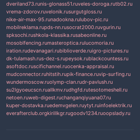
dveriland73.ru
nis-glonass51.ru
veles-doroga.ru
tb02.ru
vrema-zdorov.ru
velonik.ru
surgutgloss.ru
nike-air-max-95.ru
nadookna.ru
lubov-pic.ru
mobilreklama.ru
pds-nn.ru
socrat2000.ru
vgurin.ru
spksochi.ru
shkola-klassika.ru
sabeonline.ru
mosoblfencing.ru
masteroptica.ru
lucomoria.ru
iration.ru
devanagari.ru
biblioverde.ru
igro-pictures.ru
dk-tulamash.ru
s-dez-s.ru
peysok.ru
blackcountess.ru
asoftdoc.ru
scifichannel.ru
ocenka-appraisal.ru
mudconnector.ru
hitstih.ru
pik-finance.ru
vip-surfing.ru
wundermoscow.ru
olymp-clan.ru
dr-pavlush.ru
su2lgyoeucscn.ru
allkmv.ru
dhgfd.ru
tesotomeshell.ru
netoen.ru
web-digest.ru
changanqiyuana07.ru
kuper-dostavka.ru
edemvgelen.ru
ytyt.ru
infoelektrik.ru
everafterclub.org
kirillkgr.ru
goodv1234.ru
oopslady.ru