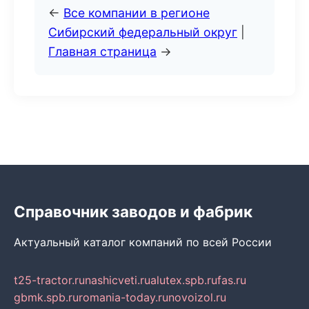
←
Все компании в регионе
Сибирский федеральный округ
|
Главная страница
→
Справочник заводов и фабрик
Актуальный каталог компаний по всей России
t25-tractor.ru
nashicveti.ru
alutex.spb.ru
fas.ru
gbmk.spb.ru
romania-today.ru
novoizol.ru