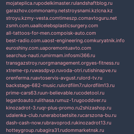
mojateplica.ru
podelkimaster.ru
landshaftblog.ru
garazhov.com
monamy.net
stroysnami.kz
lcna.kz
stroyu.kz
my-vesta.com
timeszp.com
avtoguru.net
zsmh.com.ua
allcelebsplasticsurgery.com
all-tattoos-for-men.com
poisk-auto.com
best-radio.com.ua
ost-engineering.com
kuryatnik.info
euroshiny.com.ua
poremontuavto.com
searchus-nauti.ru
mirmam.info
smi366.ru
transgazstroy.ru
orgmanagement.org
yes-fitness.ru
xtreme-rp.ru
wasdpvp.ru
voda-otri.ru
tishinapve.ru
orenferma.ru
avtoservis-avgust.ru
lord-tv.ru
backstage-682-music.ru
lordfilm7.ru
lordfilm13.ru
prime-cars63.ru
un-believable.ru
codetool.ru
legardoauto.ru
lithasa.ru
muz-1.ru
gooddver.ru
kinozadrot-3.ru
qr-plus-promo.ru
2shizashop.ru
udalenka-club.ru
nerabotaetsite.ru
carszona-bu.ru
dash-cash-now.ru
bravoprod.ru
kinozadrot13.ru
hotteygroup.ru
bagira31.ru
dommarketnsk.ru