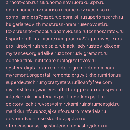
airheat-spb.ru
fisika.home.nov.ru
orakul.spb.ru
demo.home.nov.ru
mnso.ru
home.nov.ru
cemko.ru
comp-land.org
7gazet.ru
bicom-oil.ru
superiorsearch.ru
bulgarianedvizhimost.ru
sn-hram.ru
senovosti.ru
fexer.ru
snite-mebel.ru
anamvkusno.ru
technosaratov.ru
0sporte.ru
9rota-game.ru
bigbad.ru
227gp.ru
wes-ex.ru
pro-kirpichi.ru
israelsale.ru
black-lady.ru
stroy-db.com
mynances.org
ladalike.ru
zozor.ru
dvigremont.ru
odnokartinki.ru
htccare.ru
blogizotovoy.ru
oysters-digital.ru
o-remonte.org
remontdoma.com
myremont.org
portal-remonta.org
vyitikho.ru
mirjon.ru
superdeutsch.ru
mycrazystars.ru
filosofyfree.com
mypetslife.org
warren-buffett.org
greleon.com
sp-or.ru
infoelectrik.ru
materialexpert.ru
detkiexpert.ru
doktorvilechit.ru
vsesvoimirykami.ru
instrumentgid.ru
manikjurinfo.ru
hozjajkainfo.ru
stroimaterials.ru
doktoradvice.ru
selskoehozjajstvo.ru
otopleniehouse.ru
justinterior.ru
chastnyjdom.ru