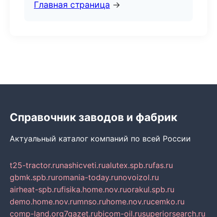
Главная страница
→
Справочник заводов и фабрик
Актуальный каталог компаний по всей России
t25-tractor.ru
nashicveti.ru
alutex.spb.ru
fas.ru
gbmk.spb.ru
romania-today.ru
novoizol.ru
airheat-spb.ru
fisika.home.nov.ru
orakul.spb.ru
demo.home.nov.ru
mnso.ru
home.nov.ru
cemko.ru
comp-land.org
7gazet.ru
bicom-oil.ru
superiorsearch.ru