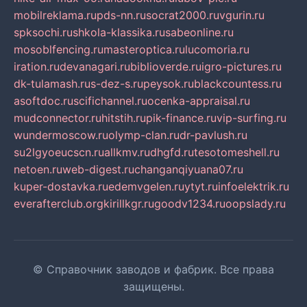
mobilreklama.ru
pds-nn.ru
socrat2000.ru
vgurin.ru
spksochi.ru
shkola-klassika.ru
sabeonline.ru
mosoblfencing.ru
masteroptica.ru
lucomoria.ru
iration.ru
devanagari.ru
biblioverde.ru
igro-pictures.ru
dk-tulamash.ru
s-dez-s.ru
peysok.ru
blackcountess.ru
asoftdoc.ru
scifichannel.ru
ocenka-appraisal.ru
mudconnector.ru
hitstih.ru
pik-finance.ru
vip-surfing.ru
wundermoscow.ru
olymp-clan.ru
dr-pavlush.ru
su2lgyoeucscn.ru
allkmv.ru
dhgfd.ru
tesotomeshell.ru
netoen.ru
web-digest.ru
changanqiyuana07.ru
kuper-dostavka.ru
edemvgelen.ru
ytyt.ru
infoelektrik.ru
everafterclub.org
kirillkgr.ru
goodv1234.ru
oopslady.ru
© Справочник заводов и фабрик. Все права
защищены.