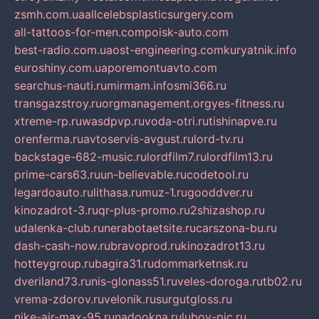
zsmh.com.ua
allcelebsplasticsurgery.com
all-tattoos-for-men.com
poisk-auto.com
best-radio.com.ua
ost-engineering.com
kuryatnik.info
euroshiny.com.ua
poremontuavto.com
searchus-nauti.ru
mirmam.info
smi366.ru
transgazstroy.ru
orgmanagement.org
yes-fitness.ru
xtreme-rp.ru
wasdpvp.ru
voda-otri.ru
tishinapve.ru
orenferma.ru
avtoservis-avgust.ru
lord-tv.ru
backstage-682-music.ru
lordfilm7.ru
lordfilm13.ru
prime-cars63.ru
un-believable.ru
codetool.ru
legardoauto.ru
lithasa.ru
muz-1.ru
gooddver.ru
kinozadrot-3.ru
qr-plus-promo.ru
2shizashop.ru
udalenka-club.ru
nerabotaetsite.ru
carszona-bu.ru
dash-cash-now.ru
bravoprod.ru
kinozadrot13.ru
hotteygroup.ru
bagira31.ru
dommarketnsk.ru
dveriland73.ru
nis-glonass51.ru
veles-doroga.ru
tb02.ru
vrema-zdorov.ru
velonik.ru
surgutgloss.ru
nike-air-max-95.ru
nadookna.ru
lubov-pic.ru