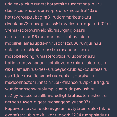
udalenka-club.ru
nerabotaetsite.ru
carszona-bu.ru
dash-cash-now.ru
bravoprod.ru
kinozadrot13.ru
hotteygroup.ru
bagira31.ru
dommarketnsk.ru
dveriland73.ru
nis-glonass51.ru
veles-doroga.ru
tb02.ru
vrema-zdorov.ru
velonik.ru
surgutgloss.ru
nike-air-max-95.ru
nadookna.ru
lubov-pic.ru
mobilreklama.ru
pds-nn.ru
socrat2000.ru
vgurin.ru
spksochi.ru
shkola-klassika.ru
sabeonline.ru
mosoblfencing.ru
masteroptica.ru
lucomoria.ru
iration.ru
devanagari.ru
biblioverde.ru
igro-pictures.ru
dk-tulamash.ru
s-dez-s.ru
peysok.ru
blackcountess.ru
asoftdoc.ru
scifichannel.ru
ocenka-appraisal.ru
mudconnector.ru
hitstih.ru
pik-finance.ru
vip-surfing.ru
wundermoscow.ru
olymp-clan.ru
dr-pavlush.ru
su2lgyoeucscn.ru
allkmv.ru
dhgfd.ru
tesotomeshell.ru
netoen.ru
web-digest.ru
changanqiyuana07.ru
kuper-dostavka.ru
edemvgelen.ru
ytyt.ru
infoelektrik.ru
everafterclub.org
kirillkgr.ru
goodv1234.ru
oopslady.ru