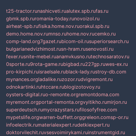
t25-tractor.ru
nashicveti.ru
alutex.spb.ru
fas.ru
gbmk.spb.ru
romania-today.ru
novoizol.ru
airheat-spb.ru
fisika.home.nov.ru
orakul.spb.ru
demo.home.nov.ru
mnso.ru
home.nov.ru
cemko.ru
comp-land.org
7gazet.ru
bicom-oil.ru
superiorsearch.ru
bulgarianedvizhimost.ru
sn-hram.ru
senovosti.ru
fexer.ru
snite-mebel.ru
anamvkusno.ru
technosaratov.ru
0sporte.ru
9rota-game.ru
bigbad.ru
227gp.ru
wes-ex.ru
pro-kirpichi.ru
israelsale.ru
black-lady.ru
stroy-db.com
mynances.org
ladalike.ru
zozor.ru
dvigremont.ru
odnokartinki.ru
htccare.ru
blogizotovoy.ru
oysters-digital.ru
o-remonte.org
remontdoma.com
myremont.org
portal-remonta.org
vyitikho.ru
mirjon.ru
superdeutsch.ru
mycrazystars.ru
filosofyfree.com
mypetslife.org
warren-buffett.org
greleon.com
sp-or.ru
infoelectrik.ru
materialexpert.ru
detkiexpert.ru
doktorvilechit.ru
vsesvoimirykami.ru
instrumentgid.ru