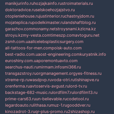
manikjurinfo.ru
hozjajkainfo.ru
stroimaterials.ru
doktoradvice.ru
selskoehozjajstvo.ru
otopleniehouse.ru
justinterior.ru
chastnyjdom.ru
mojateplica.ru
podelkimaster.ru
landshaftblog.ru
garazhov.com
monamy.net
stroysnami.kz
lcna.kz
stroyu.kz
my-vesta.com
timeszp.com
avtoguru.net
zsmh.com.ua
allcelebsplasticsurgery.com
all-tattoos-for-men.com
poisk-auto.com
best-radio.com.ua
ost-engineering.com
kuryatnik.info
euroshiny.com.ua
poremontuavto.com
searchus-nauti.ru
mirmam.info
smi366.ru
transgazstroy.ru
orgmanagement.org
yes-fitness.ru
xtreme-rp.ru
wasdpvp.ru
voda-otri.ru
tishinapve.ru
orenferma.ru
avtoservis-avgust.ru
lord-tv.ru
backstage-682-music.ru
lordfilm7.ru
lordfilm13.ru
prime-cars63.ru
un-believable.ru
codetool.ru
legardoauto.ru
lithasa.ru
muz-1.ru
gooddver.ru
kinozadrot-3.ru
qr-plus-promo.ru
2shizashop.ru