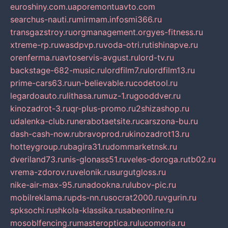
euroshiny.com.ua
poremontuavto.com
searchus-nauti.ru
mirmam.info
smi366.ru
transgazstroy.ru
orgmanagement.org
yes-fitness.ru
xtreme-rp.ru
wasdpvp.ru
voda-otri.ru
tishinapve.ru
orenferma.ru
avtoservis-avgust.ru
lord-tv.ru
backstage-682-music.ru
lordfilm7.ru
lordfilm13.ru
prime-cars63.ru
un-believable.ru
codetool.ru
legardoauto.ru
lithasa.ru
muz-1.ru
gooddver.ru
kinozadrot-3.ru
qr-plus-promo.ru
2shizashop.ru
udalenka-club.ru
nerabotaetsite.ru
carszona-bu.ru
dash-cash-now.ru
bravoprod.ru
kinozadrot13.ru
hotteygroup.ru
bagira31.ru
dommarketnsk.ru
dveriland73.ru
nis-glonass51.ru
veles-doroga.ru
tb02.ru
vrema-zdorov.ru
velonik.ru
surgutgloss.ru
nike-air-max-95.ru
nadookna.ru
lubov-pic.ru
mobilreklama.ru
pds-nn.ru
socrat2000.ru
vgurin.ru
spksochi.ru
shkola-klassika.ru
sabeonline.ru
mosoblfencing.ru
masteroptica.ru
lucomoria.ru