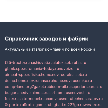
Справочник заводов и фабрик
Актуальный каталог компаний по всей России
t25-tractor.ru
nashicveti.ru
alutex.spb.ru
fas.ru
gbmk.spb.ru
romania-today.ru
novoizol.ru
airheat-spb.ru
fisika.home.nov.ru
orakul.spb.ru
demo.home.nov.ru
mnso.ru
home.nov.ru
cemko.ru
comp-land.org
7gazet.ru
bicom-oil.ru
superiorsearch.ru
bulgarianedvizhimost.ru
sn-hram.ru
senovosti.ru
fexer.ru
snite-mebel.ru
anamvkusno.ru
technosaratov.ru
0sporte.ru
9rota-game.ru
bigbad.ru
227gp.ru
wes-ex.ru