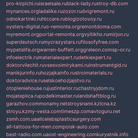
pro-kirpichi.ru
israelsale.ru
black-lady.ru
stroy-db.com
mynances.org
ladalike.ru
zozor.ru
dvigremont.ru
odnokartinki.ru
htccare.ru
blogizotovoy.ru
oysters-digital.ru
o-remonte.org
remontdoma.com
myremont.org
portal-remonta.org
vyitikho.ru
mirjon.ru
superdeutsch.ru
mycrazystars.ru
filosofyfree.com
mypetslife.org
warren-buffett.org
greleon.com
sp-or.ru
infoelectrik.ru
materialexpert.ru
detkiexpert.ru
doktorvilechit.ru
vsesvoimirykami.ru
instrumentgid.ru
manikjurinfo.ru
hozjajkainfo.ru
stroimaterials.ru
doktoradvice.ru
selskoehozjajstvo.ru
otopleniehouse.ru
justinterior.ru
chastnyjdom.ru
mojateplica.ru
podelkimaster.ru
landshaftblog.ru
garazhov.com
monamy.net
stroysnami.kz
lcna.kz
stroyu.kz
my-vesta.com
timeszp.com
avtoguru.net
zsmh.com.ua
allcelebsplasticsurgery.com
all-tattoos-for-men.com
poisk-auto.com
best-radio.com.ua
ost-engineering.com
kuryatnik.info