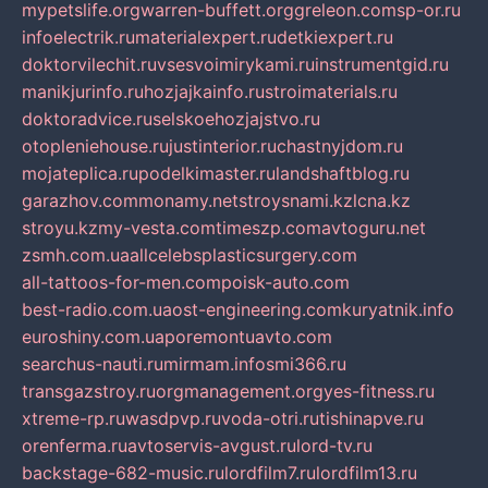
mypetslife.org
warren-buffett.org
greleon.com
sp-or.ru
infoelectrik.ru
materialexpert.ru
detkiexpert.ru
doktorvilechit.ru
vsesvoimirykami.ru
instrumentgid.ru
manikjurinfo.ru
hozjajkainfo.ru
stroimaterials.ru
doktoradvice.ru
selskoehozjajstvo.ru
otopleniehouse.ru
justinterior.ru
chastnyjdom.ru
mojateplica.ru
podelkimaster.ru
landshaftblog.ru
garazhov.com
monamy.net
stroysnami.kz
lcna.kz
stroyu.kz
my-vesta.com
timeszp.com
avtoguru.net
zsmh.com.ua
allcelebsplasticsurgery.com
all-tattoos-for-men.com
poisk-auto.com
best-radio.com.ua
ost-engineering.com
kuryatnik.info
euroshiny.com.ua
poremontuavto.com
searchus-nauti.ru
mirmam.info
smi366.ru
transgazstroy.ru
orgmanagement.org
yes-fitness.ru
xtreme-rp.ru
wasdpvp.ru
voda-otri.ru
tishinapve.ru
orenferma.ru
avtoservis-avgust.ru
lord-tv.ru
backstage-682-music.ru
lordfilm7.ru
lordfilm13.ru