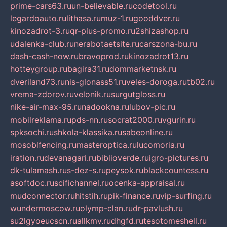
prime-cars63.ru
un-believable.ru
codetool.ru
legardoauto.ru
lithasa.ru
muz-1.ru
gooddver.ru
kinozadrot-3.ru
qr-plus-promo.ru
2shizashop.ru
udalenka-club.ru
nerabotaetsite.ru
carszona-bu.ru
dash-cash-now.ru
bravoprod.ru
kinozadrot13.ru
hotteygroup.ru
bagira31.ru
dommarketnsk.ru
dveriland73.ru
nis-glonass51.ru
veles-doroga.ru
tb02.ru
vrema-zdorov.ru
velonik.ru
surgutgloss.ru
nike-air-max-95.ru
nadookna.ru
lubov-pic.ru
mobilreklama.ru
pds-nn.ru
socrat2000.ru
vgurin.ru
spksochi.ru
shkola-klassika.ru
sabeonline.ru
mosoblfencing.ru
masteroptica.ru
lucomoria.ru
iration.ru
devanagari.ru
biblioverde.ru
igro-pictures.ru
dk-tulamash.ru
s-dez-s.ru
peysok.ru
blackcountess.ru
asoftdoc.ru
scifichannel.ru
ocenka-appraisal.ru
mudconnector.ru
hitstih.ru
pik-finance.ru
vip-surfing.ru
wundermoscow.ru
olymp-clan.ru
dr-pavlush.ru
su2lgyoeucscn.ru
allkmv.ru
dhgfd.ru
tesotomeshell.ru