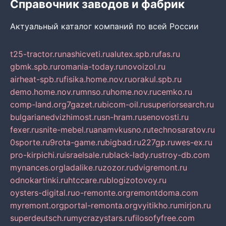
Справочник заводов и фабрик
Актуальный каталог компаний по всей России
t25-tractor.ru
nashicveti.ru
alutex.spb.ru
fas.ru
gbmk.spb.ru
romania-today.ru
novoizol.ru
airheat-spb.ru
fisika.home.nov.ru
orakul.spb.ru
demo.home.nov.ru
mnso.ru
home.nov.ru
cemko.ru
comp-land.org
7gazet.ru
bicom-oil.ru
superiorsearch.ru
bulgarianedvizhimost.ru
sn-hram.ru
senovosti.ru
fexer.ru
snite-mebel.ru
anamvkusno.ru
technosaratov.ru
0sporte.ru
9rota-game.ru
bigbad.ru
227gp.ru
wes-ex.ru
pro-kirpichi.ru
israelsale.ru
black-lady.ru
stroy-db.com
mynances.org
ladalike.ru
zozor.ru
dvigremont.ru
odnokartinki.ru
htccare.ru
blogizotovoy.ru
oysters-digital.ru
o-remonte.org
remontdoma.com
myremont.org
portal-remonta.org
vyitikho.ru
mirjon.ru
superdeutsch.ru
mycrazystars.ru
filosofyfree.com