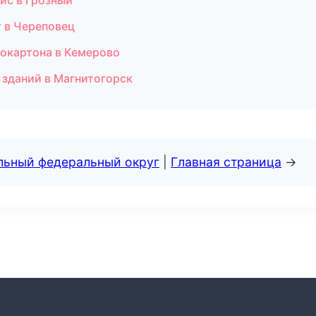
ис в Грозный
 в Череповец
сокартона в Кемерово
 зданий в Магнитогорск
альный федеральный округ
|
Главная страница
→