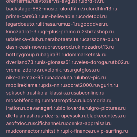
orenferma.ru
avtoservis-avgust.ru
lord-tv.ru
backstage-682-music.ru
lordfilm7.ru
lordfilm13.ru
prime-cars63.ru
un-believable.ru
codetool.ru
legardoauto.ru
lithasa.ru
muz-1.ru
gooddver.ru
kinozadrot-3.ru
qr-plus-promo.ru
2shizashop.ru
udalenka-club.ru
nerabotaetsite.ru
carszona-bu.ru
dash-cash-now.ru
bravoprod.ru
kinozadrot13.ru
hotteygroup.ru
bagira31.ru
dommarketnsk.ru
dveriland73.ru
nis-glonass51.ru
veles-doroga.ru
tb02.ru
vrema-zdorov.ru
velonik.ru
surgutgloss.ru
nike-air-max-95.ru
nadookna.ru
lubov-pic.ru
mobilreklama.ru
pds-nn.ru
socrat2000.ru
vgurin.ru
spksochi.ru
shkola-klassika.ru
sabeonline.ru
mosoblfencing.ru
masteroptica.ru
lucomoria.ru
iration.ru
devanagari.ru
biblioverde.ru
igro-pictures.ru
dk-tulamash.ru
s-dez-s.ru
peysok.ru
blackcountess.ru
asoftdoc.ru
scifichannel.ru
ocenka-appraisal.ru
mudconnector.ru
hitstih.ru
pik-finance.ru
vip-surfing.ru