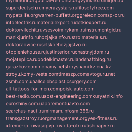
myremont.org
portal-remonta.org
vyitikho.ru
mirjon.ru
superdeutsch.ru
mycrazystars.ru
filosofyfree.com
mypetslife.org
warren-buffett.org
greleon.com
sp-or.ru
infoelectrik.ru
materialexpert.ru
detkiexpert.ru
doktorvilechit.ru
vsesvoimirykami.ru
instrumentgid.ru
manikjurinfo.ru
hozjajkainfo.ru
stroimaterials.ru
doktoradvice.ru
selskoehozjajstvo.ru
otopleniehouse.ru
justinterior.ru
chastnyjdom.ru
mojateplica.ru
podelkimaster.ru
landshaftblog.ru
garazhov.com
monamy.net
stroysnami.kz
lcna.kz
stroyu.kz
my-vesta.com
timeszp.com
avtoguru.net
zsmh.com.ua
allcelebsplasticsurgery.com
all-tattoos-for-men.com
poisk-auto.com
best-radio.com.ua
ost-engineering.com
kuryatnik.info
euroshiny.com.ua
poremontuavto.com
searchus-nauti.ru
mirmam.info
smi366.ru
transgazstroy.ru
orgmanagement.org
yes-fitness.ru
xtreme-rp.ru
wasdpvp.ru
voda-otri.ru
tishinapve.ru