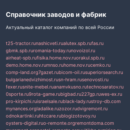
Справочник заводов и фабрик
Актуальный каталог компаний по всей России
t25-tractor.ru
nashicveti.ru
alutex.spb.ru
fas.ru
gbmk.spb.ru
romania-today.ru
novoizol.ru
airheat-spb.ru
fisika.home.nov.ru
orakul.spb.ru
demo.home.nov.ru
mnso.ru
home.nov.ru
cemko.ru
comp-land.org
7gazet.ru
bicom-oil.ru
superiorsearch.ru
bulgarianedvizhimost.ru
sn-hram.ru
senovosti.ru
fexer.ru
snite-mebel.ru
anamvkusno.ru
technosaratov.ru
0sporte.ru
9rota-game.ru
bigbad.ru
227gp.ru
wes-ex.ru
pro-kirpichi.ru
israelsale.ru
black-lady.ru
stroy-db.com
mynances.org
ladalike.ru
zozor.ru
dvigremont.ru
odnokartinki.ru
htccare.ru
blogizotovoy.ru
oysters-digital.ru
o-remonte.org
remontdoma.com