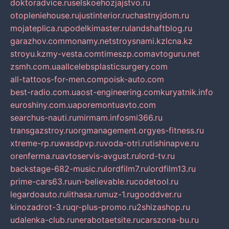
doktoradvice.ru
selskoehozjajstvo.ru
otopleniehouse.ru
justinterior.ru
chastnyjdom.ru
mojateplica.ru
podelkimaster.ru
landshaftblog.ru
garazhov.com
monamy.net
stroysnami.kz
lcna.kz
stroyu.kz
my-vesta.com
timeszp.com
avtoguru.net
zsmh.com.ua
allcelebsplasticsurgery.com
all-tattoos-for-men.com
poisk-auto.com
best-radio.com.ua
ost-engineering.com
kuryatnik.info
euroshiny.com.ua
poremontuavto.com
searchus-nauti.ru
mirmam.info
smi366.ru
transgazstroy.ru
orgmanagement.org
yes-fitness.ru
xtreme-rp.ru
wasdpvp.ru
voda-otri.ru
tishinapve.ru
orenferma.ru
avtoservis-avgust.ru
lord-tv.ru
backstage-682-music.ru
lordfilm7.ru
lordfilm13.ru
prime-cars63.ru
un-believable.ru
codetool.ru
legardoauto.ru
lithasa.ru
muz-1.ru
gooddver.ru
kinozadrot-3.ru
qr-plus-promo.ru
2shizashop.ru
udalenka-club.ru
nerabotaetsite.ru
carszona-bu.ru