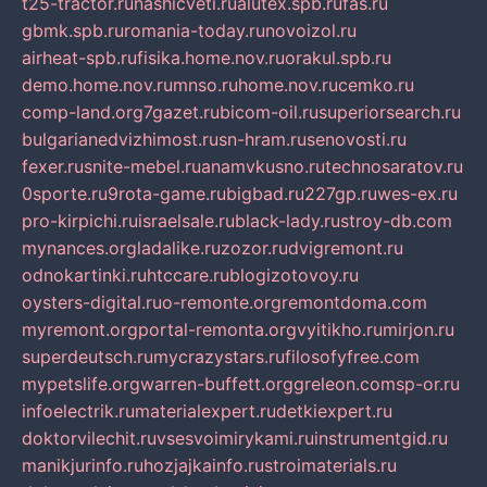
t25-tractor.ru
nashicveti.ru
alutex.spb.ru
fas.ru
gbmk.spb.ru
romania-today.ru
novoizol.ru
airheat-spb.ru
fisika.home.nov.ru
orakul.spb.ru
demo.home.nov.ru
mnso.ru
home.nov.ru
cemko.ru
comp-land.org
7gazet.ru
bicom-oil.ru
superiorsearch.ru
bulgarianedvizhimost.ru
sn-hram.ru
senovosti.ru
fexer.ru
snite-mebel.ru
anamvkusno.ru
technosaratov.ru
0sporte.ru
9rota-game.ru
bigbad.ru
227gp.ru
wes-ex.ru
pro-kirpichi.ru
israelsale.ru
black-lady.ru
stroy-db.com
mynances.org
ladalike.ru
zozor.ru
dvigremont.ru
odnokartinki.ru
htccare.ru
blogizotovoy.ru
oysters-digital.ru
o-remonte.org
remontdoma.com
myremont.org
portal-remonta.org
vyitikho.ru
mirjon.ru
superdeutsch.ru
mycrazystars.ru
filosofyfree.com
mypetslife.org
warren-buffett.org
greleon.com
sp-or.ru
infoelectrik.ru
materialexpert.ru
detkiexpert.ru
doktorvilechit.ru
vsesvoimirykami.ru
instrumentgid.ru
manikjurinfo.ru
hozjajkainfo.ru
stroimaterials.ru