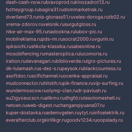
dash-cash-now.ru
bravoprod.ru
kinozadrot13.ru
hotteygroup.ru
bagira31.ru
dommarketnsk.ru
dveriland73.ru
nis-glonass51.ru
veles-doroga.ru
tb02.ru
vrema-zdorov.ru
velonik.ru
surgutgloss.ru
nike-air-max-95.ru
nadookna.ru
lubov-pic.ru
mobilreklama.ru
pds-nn.ru
socrat2000.ru
vgurin.ru
spksochi.ru
shkola-klassika.ru
sabeonline.ru
mosoblfencing.ru
masteroptica.ru
lucomoria.ru
iration.ru
devanagari.ru
biblioverde.ru
igro-pictures.ru
dk-tulamash.ru
s-dez-s.ru
peysok.ru
blackcountess.ru
asoftdoc.ru
scifichannel.ru
ocenka-appraisal.ru
mudconnector.ru
hitstih.ru
pik-finance.ru
vip-surfing.ru
wundermoscow.ru
olymp-clan.ru
dr-pavlush.ru
su2lgyoeucscn.ru
allkmv.ru
dhgfd.ru
tesotomeshell.ru
netoen.ru
web-digest.ru
changanqiyuana07.ru
kuper-dostavka.ru
edemvgelen.ru
ytyt.ru
infoelektrik.ru
everafterclub.org
kirillkgr.ru
goodv1234.ru
oopslady.ru