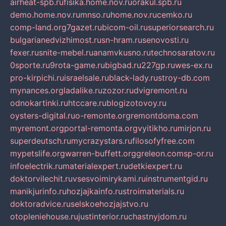
airheat-spb.ru
fisika.home.nov.ru
orakul.spb.ru
demo.home.nov.ru
mnso.ru
home.nov.ru
cemko.ru
comp-land.org
7gazet.ru
bicom-oil.ru
superiorsearch.ru
bulgarianedvizhimost.ru
sn-hram.ru
senovosti.ru
fexer.ru
snite-mebel.ru
anamvkusno.ru
technosaratov.ru
0sporte.ru
9rota-game.ru
bigbad.ru
227gp.ru
wes-ex.ru
pro-kirpichi.ru
israelsale.ru
black-lady.ru
stroy-db.com
mynances.org
ladalike.ru
zozor.ru
dvigremont.ru
odnokartinki.ru
htccare.ru
blogizotovoy.ru
oysters-digital.ru
o-remonte.org
remontdoma.com
myremont.org
portal-remonta.org
vyitikho.ru
mirjon.ru
superdeutsch.ru
mycrazystars.ru
filosofyfree.com
mypetslife.org
warren-buffett.org
greleon.com
sp-or.ru
infoelectrik.ru
materialexpert.ru
detkiexpert.ru
doktorvilechit.ru
vsesvoimirykami.ru
instrumentgid.ru
manikjurinfo.ru
hozjajkainfo.ru
stroimaterials.ru
doktoradvice.ru
selskoehozjajstvo.ru
otopleniehouse.ru
justinterior.ru
chastnyjdom.ru