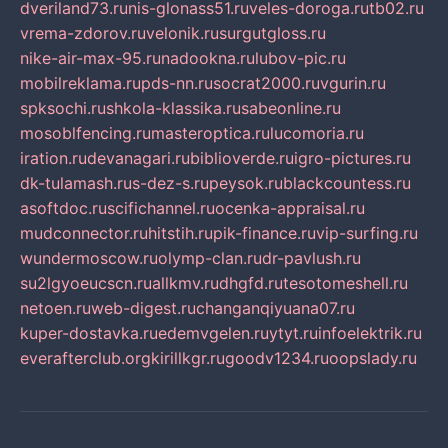
dveriland73.ru
nis-glonass51.ru
veles-doroga.ru
tb02.ru
vrema-zdorov.ru
velonik.ru
surgutgloss.ru
nike-air-max-95.ru
nadookna.ru
lubov-pic.ru
mobilreklama.ru
pds-nn.ru
socrat2000.ru
vgurin.ru
spksochi.ru
shkola-klassika.ru
sabeonline.ru
mosoblfencing.ru
masteroptica.ru
lucomoria.ru
iration.ru
devanagari.ru
biblioverde.ru
igro-pictures.ru
dk-tulamash.ru
s-dez-s.ru
peysok.ru
blackcountess.ru
asoftdoc.ru
scifichannel.ru
ocenka-appraisal.ru
mudconnector.ru
hitstih.ru
pik-finance.ru
vip-surfing.ru
wundermoscow.ru
olymp-clan.ru
dr-pavlush.ru
su2lgyoeucscn.ru
allkmv.ru
dhgfd.ru
tesotomeshell.ru
netoen.ru
web-digest.ru
changanqiyuana07.ru
kuper-dostavka.ru
edemvgelen.ru
ytyt.ru
infoelektrik.ru
everafterclub.org
kirillkgr.ru
goodv1234.ru
oopslady.ru