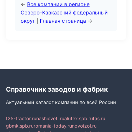
←
Все компании в регионе
Северо-Кавказский федеральный
округ
|
Главная страница
→
Справочник заводов и фабрик
Актуальный каталог компаний по всей России
t25-tractor.ru
nashicveti.ru
alutex.spb.ru
fas.ru
gbmk.spb.ru
romania-today.ru
novoizol.ru