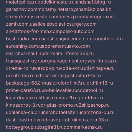
mojateplica.ru
podelkimaster.ru
landshaftblog.ru
garazhov.com
monamy.net
stroysnami.kz
lcna.kz
stroyu.kz
my-vesta.com
timeszp.com
avtoguru.net
zsmh.com.ua
allcelebsplasticsurgery.com
all-tattoos-for-men.com
poisk-auto.com
best-radio.com.ua
ost-engineering.com
kuryatnik.info
euroshiny.com.ua
poremontuavto.com
searchus-nauti.ru
mirmam.info
smi366.ru
transgazstroy.ru
orgmanagement.org
yes-fitness.ru
xtreme-rp.ru
wasdpvp.ru
voda-otri.ru
tishinapve.ru
orenferma.ru
avtoservis-avgust.ru
lord-tv.ru
backstage-682-music.ru
lordfilm7.ru
lordfilm13.ru
prime-cars63.ru
un-believable.ru
codetool.ru
legardoauto.ru
lithasa.ru
muz-1.ru
gooddver.ru
kinozadrot-3.ru
qr-plus-promo.ru
2shizashop.ru
udalenka-club.ru
nerabotaetsite.ru
carszona-bu.ru
dash-cash-now.ru
bravoprod.ru
kinozadrot13.ru
hotteygroup.ru
bagira31.ru
dommarketnsk.ru