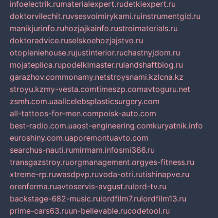
infoelectrik.ru
materialexpert.ru
detkiexpert.ru
doktorvilechit.ru
vsesvoimirykami.ru
instrumentgid.ru
manikjurinfo.ru
hozjajkainfo.ru
stroimaterials.ru
doktoradvice.ru
selskoehozjajstvo.ru
otopleniehouse.ru
justinterior.ru
chastnyjdom.ru
mojateplica.ru
podelkimaster.ru
landshaftblog.ru
garazhov.com
monamy.net
stroysnami.kz
lcna.kz
stroyu.kz
my-vesta.com
timeszp.com
avtoguru.net
zsmh.com.ua
allcelebsplasticsurgery.com
all-tattoos-for-men.com
poisk-auto.com
best-radio.com.ua
ost-engineering.com
kuryatnik.info
euroshiny.com.ua
poremontuavto.com
searchus-nauti.ru
mirmam.info
smi366.ru
transgazstroy.ru
orgmanagement.org
yes-fitness.ru
xtreme-rp.ru
wasdpvp.ru
voda-otri.ru
tishinapve.ru
orenferma.ru
avtoservis-avgust.ru
lord-tv.ru
backstage-682-music.ru
lordfilm7.ru
lordfilm13.ru
prime-cars63.ru
un-believable.ru
codetool.ru