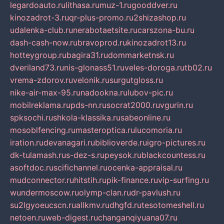
legardoauto.ru
lithasa.ru
muz-1.ru
gooddver.ru
kinozadrot-3.ru
qr-plus-promo.ru
2shizashop.ru
udalenka-club.ru
nerabotaetsite.ru
carszona-bu.ru
dash-cash-now.ru
bravoprod.ru
kinozadrot13.ru
hotteygroup.ru
bagira31.ru
dommarketnsk.ru
dveriland73.ru
nis-glonass51.ru
veles-doroga.ru
tb02.ru
vrema-zdorov.ru
velonik.ru
surgutgloss.ru
nike-air-max-95.ru
nadookna.ru
lubov-pic.ru
mobilreklama.ru
pds-nn.ru
socrat2000.ru
vgurin.ru
spksochi.ru
shkola-klassika.ru
sabeonline.ru
mosoblfencing.ru
masteroptica.ru
lucomoria.ru
iration.ru
devanagari.ru
biblioverde.ru
igro-pictures.ru
dk-tulamash.ru
s-dez-s.ru
peysok.ru
blackcountess.ru
asoftdoc.ru
scifichannel.ru
ocenka-appraisal.ru
mudconnector.ru
hitstih.ru
pik-finance.ru
vip-surfing.ru
wundermoscow.ru
olymp-clan.ru
dr-pavlush.ru
su2lgyoeucscn.ru
allkmv.ru
dhgfd.ru
tesotomeshell.ru
netoen.ru
web-digest.ru
changanqiyuana07.ru