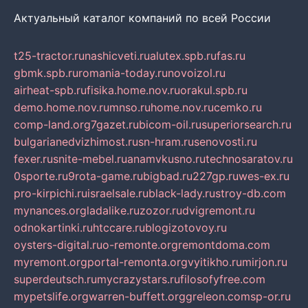
Актуальный каталог компаний по всей России
t25-tractor.ru
nashicveti.ru
alutex.spb.ru
fas.ru
gbmk.spb.ru
romania-today.ru
novoizol.ru
airheat-spb.ru
fisika.home.nov.ru
orakul.spb.ru
demo.home.nov.ru
mnso.ru
home.nov.ru
cemko.ru
comp-land.org
7gazet.ru
bicom-oil.ru
superiorsearch.ru
bulgarianedvizhimost.ru
sn-hram.ru
senovosti.ru
fexer.ru
snite-mebel.ru
anamvkusno.ru
technosaratov.ru
0sporte.ru
9rota-game.ru
bigbad.ru
227gp.ru
wes-ex.ru
pro-kirpichi.ru
israelsale.ru
black-lady.ru
stroy-db.com
mynances.org
ladalike.ru
zozor.ru
dvigremont.ru
odnokartinki.ru
htccare.ru
blogizotovoy.ru
oysters-digital.ru
o-remonte.org
remontdoma.com
myremont.org
portal-remonta.org
vyitikho.ru
mirjon.ru
superdeutsch.ru
mycrazystars.ru
filosofyfree.com
mypetslife.org
warren-buffett.org
greleon.com
sp-or.ru