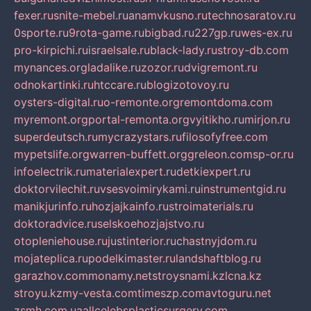
fexer.ru
snite-mebel.ru
anamvkusno.ru
technosaratov.ru
0sporte.ru
9rota-game.ru
bigbad.ru
227gp.ru
wes-ex.ru
pro-kirpichi.ru
israelsale.ru
black-lady.ru
stroy-db.com
mynances.org
ladalike.ru
zozor.ru
dvigremont.ru
odnokartinki.ru
htccare.ru
blogizotovoy.ru
oysters-digital.ru
o-remonte.org
remontdoma.com
myremont.org
portal-remonta.org
vyitikho.ru
mirjon.ru
superdeutsch.ru
mycrazystars.ru
filosofyfree.com
mypetslife.org
warren-buffett.org
greleon.com
sp-or.ru
infoelectrik.ru
materialexpert.ru
detkiexpert.ru
doktorvilechit.ru
vsesvoimirykami.ru
instrumentgid.ru
manikjurinfo.ru
hozjajkainfo.ru
stroimaterials.ru
doktoradvice.ru
selskoehozjajstvo.ru
otopleniehouse.ru
justinterior.ru
chastnyjdom.ru
mojateplica.ru
podelkimaster.ru
landshaftblog.ru
garazhov.com
monamy.net
stroysnami.kz
lcna.kz
stroyu.kz
my-vesta.com
timeszp.com
avtoguru.net
zsmh.com.ua
allcelebsplasticsurgery.com