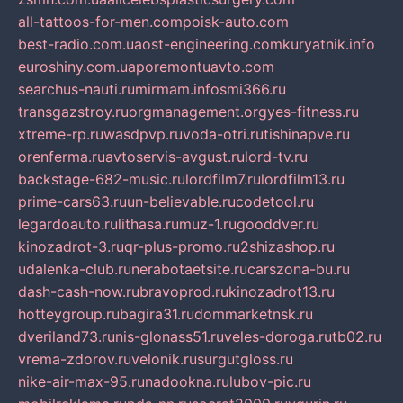
all-tattoos-for-men.com
poisk-auto.com
best-radio.com.ua
ost-engineering.com
kuryatnik.info
euroshiny.com.ua
poremontuavto.com
searchus-nauti.ru
mirmam.info
smi366.ru
transgazstroy.ru
orgmanagement.org
yes-fitness.ru
xtreme-rp.ru
wasdpvp.ru
voda-otri.ru
tishinapve.ru
orenferma.ru
avtoservis-avgust.ru
lord-tv.ru
backstage-682-music.ru
lordfilm7.ru
lordfilm13.ru
prime-cars63.ru
un-believable.ru
codetool.ru
legardoauto.ru
lithasa.ru
muz-1.ru
gooddver.ru
kinozadrot-3.ru
qr-plus-promo.ru
2shizashop.ru
udalenka-club.ru
nerabotaetsite.ru
carszona-bu.ru
dash-cash-now.ru
bravoprod.ru
kinozadrot13.ru
hotteygroup.ru
bagira31.ru
dommarketnsk.ru
dveriland73.ru
nis-glonass51.ru
veles-doroga.ru
tb02.ru
vrema-zdorov.ru
velonik.ru
surgutgloss.ru
nike-air-max-95.ru
nadookna.ru
lubov-pic.ru