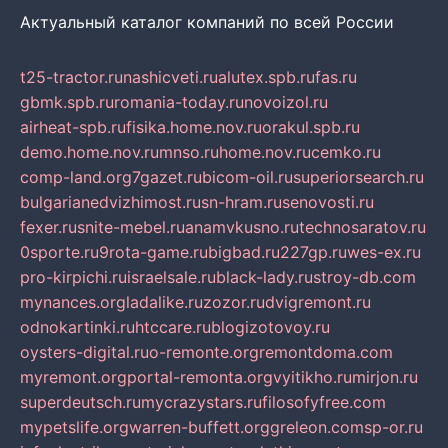
Актуальный каталог компаний по всей России
t25-tractor.ru
nashicveti.ru
alutex.spb.ru
fas.ru
gbmk.spb.ru
romania-today.ru
novoizol.ru
airheat-spb.ru
fisika.home.nov.ru
orakul.spb.ru
demo.home.nov.ru
mnso.ru
home.nov.ru
cemko.ru
comp-land.org
7gazet.ru
bicom-oil.ru
superiorsearch.ru
bulgarianedvizhimost.ru
sn-hram.ru
senovosti.ru
fexer.ru
snite-mebel.ru
anamvkusno.ru
technosaratov.ru
0sporte.ru
9rota-game.ru
bigbad.ru
227gp.ru
wes-ex.ru
pro-kirpichi.ru
israelsale.ru
black-lady.ru
stroy-db.com
mynances.org
ladalike.ru
zozor.ru
dvigremont.ru
odnokartinki.ru
htccare.ru
blogizotovoy.ru
oysters-digital.ru
o-remonte.org
remontdoma.com
myremont.org
portal-remonta.org
vyitikho.ru
mirjon.ru
superdeutsch.ru
mycrazystars.ru
filosofyfree.com
mypetslife.org
warren-buffett.org
greleon.com
sp-or.ru