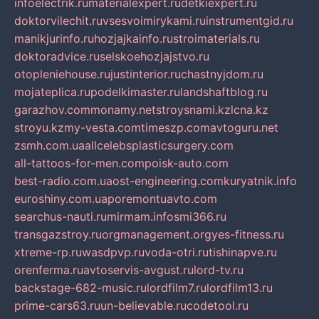
infoelectrik.ru
materialexpert.ru
detkiexpert.ru
doktorvilechit.ru
vsesvoimirykami.ru
instrumentgid.ru
manikjurinfo.ru
hozjajkainfo.ru
stroimaterials.ru
doktoradvice.ru
selskoehozjajstvo.ru
otopleniehouse.ru
justinterior.ru
chastnyjdom.ru
mojateplica.ru
podelkimaster.ru
landshaftblog.ru
garazhov.com
monamy.net
stroysnami.kz
lcna.kz
stroyu.kz
my-vesta.com
timeszp.com
avtoguru.net
zsmh.com.ua
allcelebsplasticsurgery.com
all-tattoos-for-men.com
poisk-auto.com
best-radio.com.ua
ost-engineering.com
kuryatnik.info
euroshiny.com.ua
poremontuavto.com
searchus-nauti.ru
mirmam.info
smi366.ru
transgazstroy.ru
orgmanagement.org
yes-fitness.ru
xtreme-rp.ru
wasdpvp.ru
voda-otri.ru
tishinapve.ru
orenferma.ru
avtoservis-avgust.ru
lord-tv.ru
backstage-682-music.ru
lordfilm7.ru
lordfilm13.ru
prime-cars63.ru
un-believable.ru
codetool.ru