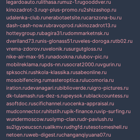
legardoauto.ru
lithasa.ru
muz-1.ru
gooddver.ru
kinozadrot-3.ru
qr-plus-promo.ru
2shizashop.ru
udalenka-club.ru
nerabotaetsite.ru
carszona-bu.ru
dash-cash-now.ru
bravoprod.ru
kinozadrot13.ru
hotteygroup.ru
bagira31.ru
dommarketnsk.ru
dveriland73.ru
nis-glonass51.ru
veles-doroga.ru
tb02.ru
vrema-zdorov.ru
velonik.ru
surgutgloss.ru
nike-air-max-95.ru
nadookna.ru
lubov-pic.ru
mobilreklama.ru
pds-nn.ru
socrat2000.ru
vgurin.ru
spksochi.ru
shkola-klassika.ru
sabeonline.ru
mosoblfencing.ru
masteroptica.ru
lucomoria.ru
iration.ru
devanagari.ru
biblioverde.ru
igro-pictures.ru
dk-tulamash.ru
s-dez-s.ru
peysok.ru
blackcountess.ru
asoftdoc.ru
scifichannel.ru
ocenka-appraisal.ru
mudconnector.ru
hitstih.ru
pik-finance.ru
vip-surfing.ru
wundermoscow.ru
olymp-clan.ru
dr-pavlush.ru
su2lgyoeucscn.ru
allkmv.ru
dhgfd.ru
tesotomeshell.ru
netoen.ru
web-digest.ru
changanqiyuana07.ru