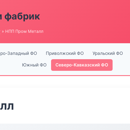
и фабрик
г
» НПП Пром Металл
ро-Западный ФО
Приволжский ФО
Уральский ФО
Южный ФО
Северо-Кавказский ФО
лл