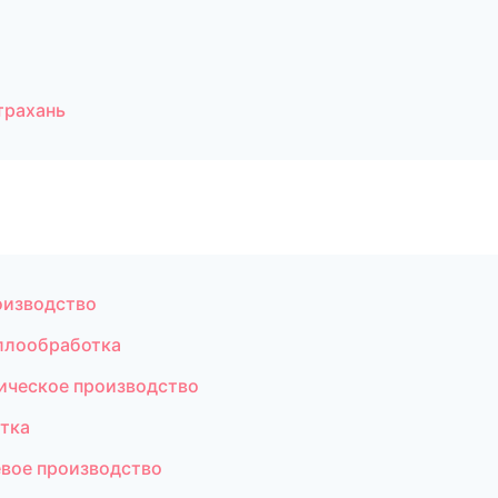
трахань
оизводство
ллообработка
ическое производство
тка
вое производство