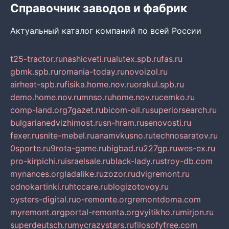
Справочник заводов и фабрик
Актуальный каталог компаний по всей России
t25-tractor.ru
nashicveti.ru
alutex.spb.ru
fas.ru
gbmk.spb.ru
romania-today.ru
novoizol.ru
airheat-spb.ru
fisika.home.nov.ru
orakul.spb.ru
demo.home.nov.ru
mnso.ru
home.nov.ru
cemko.ru
comp-land.org
7gazet.ru
bicom-oil.ru
superiorsearch.ru
bulgarianedvizhimost.ru
sn-hram.ru
senovosti.ru
fexer.ru
snite-mebel.ru
anamvkusno.ru
technosaratov.ru
0sporte.ru
9rota-game.ru
bigbad.ru
227gp.ru
wes-ex.ru
pro-kirpichi.ru
israelsale.ru
black-lady.ru
stroy-db.com
mynances.org
ladalike.ru
zozor.ru
dvigremont.ru
odnokartinki.ru
htccare.ru
blogizotovoy.ru
oysters-digital.ru
o-remonte.org
remontdoma.com
myremont.org
portal-remonta.org
vyitikho.ru
mirjon.ru
superdeutsch.ru
mycrazystars.ru
filosofyfree.com