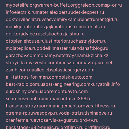
mypetslife.org
warren-buffett.org
greleon.com
sp-or.ru
infoelectrik.ru
materialexpert.ru
detkiexpert.ru
doktorvilechit.ru
vsesvoimirykami.ru
instrumentgid.ru
manikjurinfo.ru
hozjajkainfo.ru
stroimaterials.ru
doktoradvice.ru
selskoehozjajstvo.ru
otopleniehouse.ru
justinterior.ru
chastnyjdom.ru
mojateplica.ru
podelkimaster.ru
landshaftblog.ru
garazhov.com
monamy.net
stroysnami.kz
lcna.kz
stroyu.kz
my-vesta.com
timeszp.com
avtoguru.net
zsmh.com.ua
allcelebsplasticsurgery.com
all-tattoos-for-men.com
poisk-auto.com
best-radio.com.ua
ost-engineering.com
kuryatnik.info
euroshiny.com.ua
poremontuavto.com
searchus-nauti.ru
mirmam.info
smi366.ru
transgazstroy.ru
orgmanagement.org
yes-fitness.ru
xtreme-rp.ru
wasdpvp.ru
voda-otri.ru
tishinapve.ru
orenferma.ru
avtoservis-avgust.ru
lord-tv.ru
backstage-682-music.ru
lordfilm7.ru
lordfilm13.ru