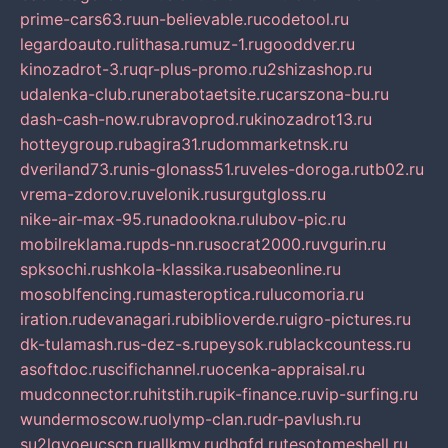
prime-cars63.ru
un-believable.ru
codetool.ru
legardoauto.ru
lithasa.ru
muz-1.ru
gooddver.ru
kinozadrot-3.ru
qr-plus-promo.ru
2shizashop.ru
udalenka-club.ru
nerabotaetsite.ru
carszona-bu.ru
dash-cash-now.ru
bravoprod.ru
kinozadrot13.ru
hotteygroup.ru
bagira31.ru
dommarketnsk.ru
dveriland73.ru
nis-glonass51.ru
veles-doroga.ru
tb02.ru
vrema-zdorov.ru
velonik.ru
surgutgloss.ru
nike-air-max-95.ru
nadookna.ru
lubov-pic.ru
mobilreklama.ru
pds-nn.ru
socrat2000.ru
vgurin.ru
spksochi.ru
shkola-klassika.ru
sabeonline.ru
mosoblfencing.ru
masteroptica.ru
lucomoria.ru
iration.ru
devanagari.ru
biblioverde.ru
igro-pictures.ru
dk-tulamash.ru
s-dez-s.ru
peysok.ru
blackcountess.ru
asoftdoc.ru
scifichannel.ru
ocenka-appraisal.ru
mudconnector.ru
hitstih.ru
pik-finance.ru
vip-surfing.ru
wundermoscow.ru
olymp-clan.ru
dr-pavlush.ru
su2lgyoeucscn.ru
allkmv.ru
dhgfd.ru
tesotomeshell.ru