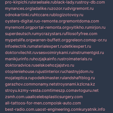
pro-kirpichi.ru
israelsale.ru
black-lady.ru
stroy-db.com
mynances.org
ladalike.ru
zozor.ru
dvigremont.ru
odnokartinki.ru
htccare.ru
blogizotovoy.ru
oysters-digital.ru
o-remonte.org
remontdoma.com
myremont.org
portal-remonta.org
vyitikho.ru
mirjon.ru
superdeutsch.ru
mycrazystars.ru
filosofyfree.com
mypetslife.org
warren-buffett.org
greleon.com
sp-or.ru
infoelectrik.ru
materialexpert.ru
detkiexpert.ru
doktorvilechit.ru
vsesvoimirykami.ru
instrumentgid.ru
manikjurinfo.ru
hozjajkainfo.ru
stroimaterials.ru
doktoradvice.ru
selskoehozjajstvo.ru
otopleniehouse.ru
justinterior.ru
chastnyjdom.ru
mojateplica.ru
podelkimaster.ru
landshaftblog.ru
garazhov.com
monamy.net
stroysnami.kz
lcna.kz
stroyu.kz
my-vesta.com
timeszp.com
avtoguru.net
zsmh.com.ua
allcelebsplasticsurgery.com
all-tattoos-for-men.com
poisk-auto.com
best-radio.com.ua
ost-engineering.com
kuryatnik.info