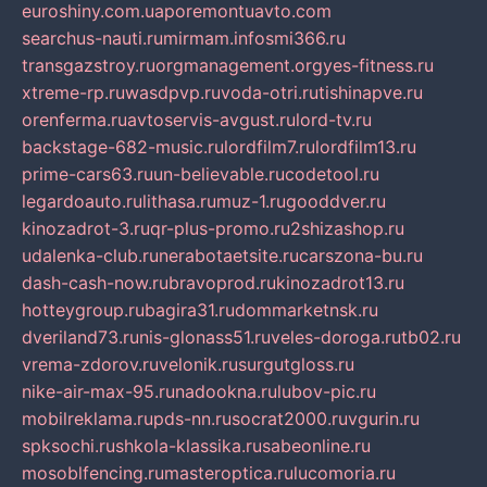
euroshiny.com.ua
poremontuavto.com
searchus-nauti.ru
mirmam.info
smi366.ru
transgazstroy.ru
orgmanagement.org
yes-fitness.ru
xtreme-rp.ru
wasdpvp.ru
voda-otri.ru
tishinapve.ru
orenferma.ru
avtoservis-avgust.ru
lord-tv.ru
backstage-682-music.ru
lordfilm7.ru
lordfilm13.ru
prime-cars63.ru
un-believable.ru
codetool.ru
legardoauto.ru
lithasa.ru
muz-1.ru
gooddver.ru
kinozadrot-3.ru
qr-plus-promo.ru
2shizashop.ru
udalenka-club.ru
nerabotaetsite.ru
carszona-bu.ru
dash-cash-now.ru
bravoprod.ru
kinozadrot13.ru
hotteygroup.ru
bagira31.ru
dommarketnsk.ru
dveriland73.ru
nis-glonass51.ru
veles-doroga.ru
tb02.ru
vrema-zdorov.ru
velonik.ru
surgutgloss.ru
nike-air-max-95.ru
nadookna.ru
lubov-pic.ru
mobilreklama.ru
pds-nn.ru
socrat2000.ru
vgurin.ru
spksochi.ru
shkola-klassika.ru
sabeonline.ru
mosoblfencing.ru
masteroptica.ru
lucomoria.ru