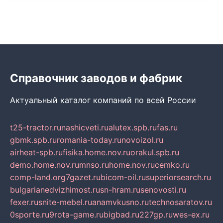
Справочник заводов и фабрик
Актуальный каталог компаний по всей России
t25-tractor.ru
nashicveti.ru
alutex.spb.ru
fas.ru
gbmk.spb.ru
romania-today.ru
novoizol.ru
airheat-spb.ru
fisika.home.nov.ru
orakul.spb.ru
demo.home.nov.ru
mnso.ru
home.nov.ru
cemko.ru
comp-land.org
7gazet.ru
bicom-oil.ru
superiorsearch.ru
bulgarianedvizhimost.ru
sn-hram.ru
senovosti.ru
fexer.ru
snite-mebel.ru
anamvkusno.ru
technosaratov.ru
0sporte.ru
9rota-game.ru
bigbad.ru
227gp.ru
wes-ex.ru