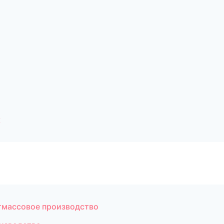
к
тмассовое производство