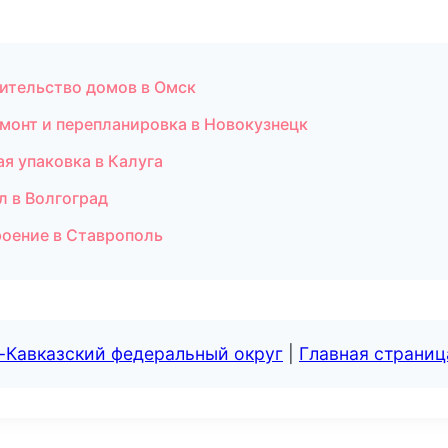
оительство домов в Омск
монт и перепланировка в Новокузнецк
 упаковка в Калуга
л в Волгоград
оение в Ставрополь
-Кавказский федеральный округ
|
Главная страниц