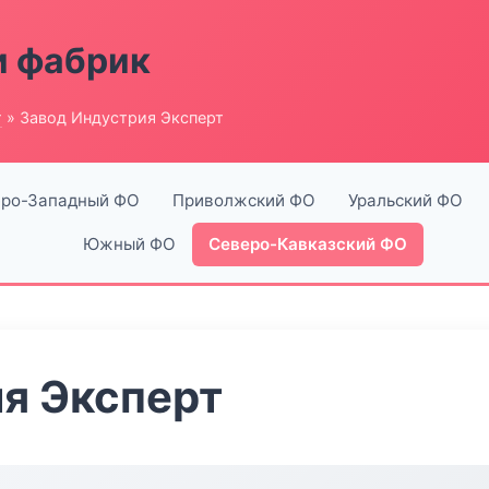
и фабрик
г
» Завод Индустрия Эксперт
ро-Западный ФО
Приволжский ФО
Уральский ФО
Южный ФО
Северо-Кавказский ФО
я Эксперт