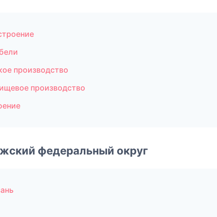
строение
бели
кое производство
ищевое производство
оение
лжский федеральный округ
зань