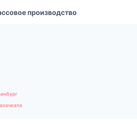
ассовое производство
ринбург
ахачкала