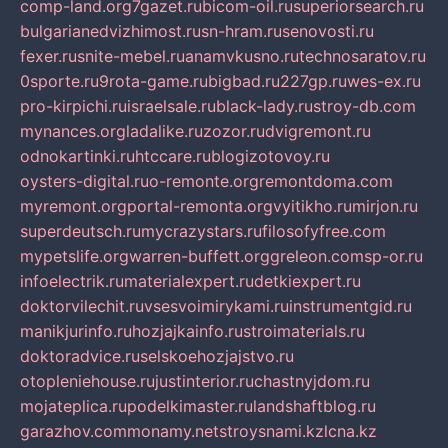
comp-land.org
7gazet.ru
bicom-oil.ru
superiorsearch.ru
bulgarianedvizhimost.ru
sn-hram.ru
senovosti.ru
fexer.ru
snite-mebel.ru
anamvkusno.ru
technosaratov.ru
0sporte.ru
9rota-game.ru
bigbad.ru
227gp.ru
wes-ex.ru
pro-kirpichi.ru
israelsale.ru
black-lady.ru
stroy-db.com
mynances.org
ladalike.ru
zozor.ru
dvigremont.ru
odnokartinki.ru
htccare.ru
blogizotovoy.ru
oysters-digital.ru
o-remonte.org
remontdoma.com
myremont.org
portal-remonta.org
vyitikho.ru
mirjon.ru
superdeutsch.ru
mycrazystars.ru
filosofyfree.com
mypetslife.org
warren-buffett.org
greleon.com
sp-or.ru
infoelectrik.ru
materialexpert.ru
detkiexpert.ru
doktorvilechit.ru
vsesvoimirykami.ru
instrumentgid.ru
manikjurinfo.ru
hozjajkainfo.ru
stroimaterials.ru
doktoradvice.ru
selskoehozjajstvo.ru
otopleniehouse.ru
justinterior.ru
chastnyjdom.ru
mojateplica.ru
podelkimaster.ru
landshaftblog.ru
garazhov.com
monamy.net
stroysnami.kz
lcna.kz