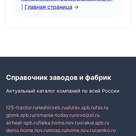
|
Главная страница
→
Справочник заводов и фабрик
Актуальный каталог компаний по всей России
t25-tractor.ru
nashicveti.ru
alutex.spb.ru
fas.ru
gbmk.spb.ru
romania-today.ru
novoizol.ru
airheat-spb.ru
fisika.home.nov.ru
orakul.spb.ru
demo.home.nov.ru
mnso.ru
home.nov.ru
cemko.ru