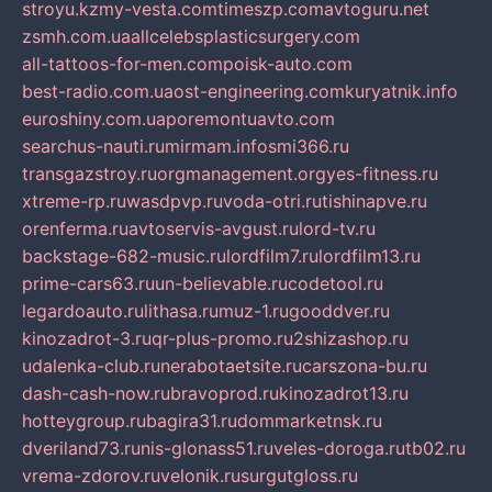
stroyu.kz
my-vesta.com
timeszp.com
avtoguru.net
zsmh.com.ua
allcelebsplasticsurgery.com
all-tattoos-for-men.com
poisk-auto.com
best-radio.com.ua
ost-engineering.com
kuryatnik.info
euroshiny.com.ua
poremontuavto.com
searchus-nauti.ru
mirmam.info
smi366.ru
transgazstroy.ru
orgmanagement.org
yes-fitness.ru
xtreme-rp.ru
wasdpvp.ru
voda-otri.ru
tishinapve.ru
orenferma.ru
avtoservis-avgust.ru
lord-tv.ru
backstage-682-music.ru
lordfilm7.ru
lordfilm13.ru
prime-cars63.ru
un-believable.ru
codetool.ru
legardoauto.ru
lithasa.ru
muz-1.ru
gooddver.ru
kinozadrot-3.ru
qr-plus-promo.ru
2shizashop.ru
udalenka-club.ru
nerabotaetsite.ru
carszona-bu.ru
dash-cash-now.ru
bravoprod.ru
kinozadrot13.ru
hotteygroup.ru
bagira31.ru
dommarketnsk.ru
dveriland73.ru
nis-glonass51.ru
veles-doroga.ru
tb02.ru
vrema-zdorov.ru
velonik.ru
surgutgloss.ru