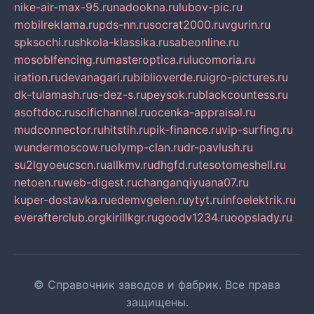
nike-air-max-95.ru
nadookna.ru
lubov-pic.ru
mobilreklama.ru
pds-nn.ru
socrat2000.ru
vgurin.ru
spksochi.ru
shkola-klassika.ru
sabeonline.ru
mosoblfencing.ru
masteroptica.ru
lucomoria.ru
iration.ru
devanagari.ru
biblioverde.ru
igro-pictures.ru
dk-tulamash.ru
s-dez-s.ru
peysok.ru
blackcountess.ru
asoftdoc.ru
scifichannel.ru
ocenka-appraisal.ru
mudconnector.ru
hitstih.ru
pik-finance.ru
vip-surfing.ru
wundermoscow.ru
olymp-clan.ru
dr-pavlush.ru
su2lgyoeucscn.ru
allkmv.ru
dhgfd.ru
tesotomeshell.ru
netoen.ru
web-digest.ru
changanqiyuana07.ru
kuper-dostavka.ru
edemvgelen.ru
ytyt.ru
infoelektrik.ru
everafterclub.org
kirillkgr.ru
goodv1234.ru
oopslady.ru
© Справочник заводов и фабрик. Все права
защищены.