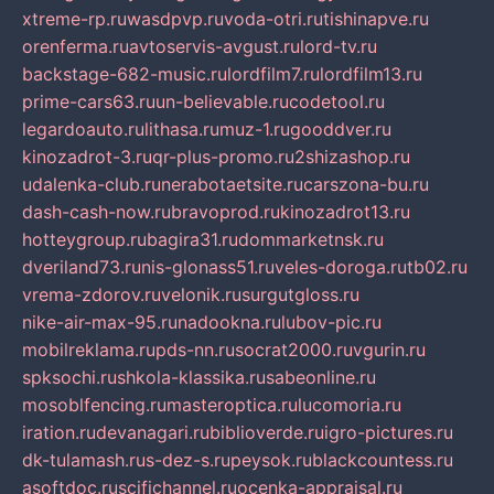
xtreme-rp.ru
wasdpvp.ru
voda-otri.ru
tishinapve.ru
orenferma.ru
avtoservis-avgust.ru
lord-tv.ru
backstage-682-music.ru
lordfilm7.ru
lordfilm13.ru
prime-cars63.ru
un-believable.ru
codetool.ru
legardoauto.ru
lithasa.ru
muz-1.ru
gooddver.ru
kinozadrot-3.ru
qr-plus-promo.ru
2shizashop.ru
udalenka-club.ru
nerabotaetsite.ru
carszona-bu.ru
dash-cash-now.ru
bravoprod.ru
kinozadrot13.ru
hotteygroup.ru
bagira31.ru
dommarketnsk.ru
dveriland73.ru
nis-glonass51.ru
veles-doroga.ru
tb02.ru
vrema-zdorov.ru
velonik.ru
surgutgloss.ru
nike-air-max-95.ru
nadookna.ru
lubov-pic.ru
mobilreklama.ru
pds-nn.ru
socrat2000.ru
vgurin.ru
spksochi.ru
shkola-klassika.ru
sabeonline.ru
mosoblfencing.ru
masteroptica.ru
lucomoria.ru
iration.ru
devanagari.ru
biblioverde.ru
igro-pictures.ru
dk-tulamash.ru
s-dez-s.ru
peysok.ru
blackcountess.ru
asoftdoc.ru
scifichannel.ru
ocenka-appraisal.ru