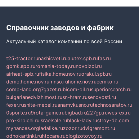
Справочник заводов и фабрик
Актуальный каталог компаний по всей России
t25-tractor.ru
nashicveti.ru
alutex.spb.ru
fas.ru
gbmk.spb.ru
romania-today.ru
novoizol.ru
airheat-spb.ru
fisika.home.nov.ru
orakul.spb.ru
demo.home.nov.ru
mnso.ru
home.nov.ru
cemko.ru
comp-land.org
7gazet.ru
bicom-oil.ru
superiorsearch.ru
bulgarianedvizhimost.ru
sn-hram.ru
senovosti.ru
fexer.ru
snite-mebel.ru
anamvkusno.ru
technosaratov.ru
0sporte.ru
9rota-game.ru
bigbad.ru
227gp.ru
wes-ex.ru
pro-kirpichi.ru
israelsale.ru
black-lady.ru
stroy-db.com
mynances.org
ladalike.ru
zozor.ru
dvigremont.ru
odnokartinki.ru
htccare.ru
blogizotovoy.ru