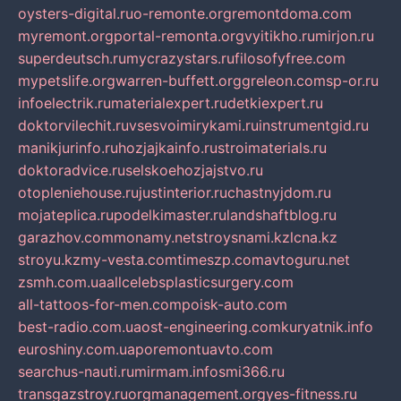
oysters-digital.ru
o-remonte.org
remontdoma.com
myremont.org
portal-remonta.org
vyitikho.ru
mirjon.ru
superdeutsch.ru
mycrazystars.ru
filosofyfree.com
mypetslife.org
warren-buffett.org
greleon.com
sp-or.ru
infoelectrik.ru
materialexpert.ru
detkiexpert.ru
doktorvilechit.ru
vsesvoimirykami.ru
instrumentgid.ru
manikjurinfo.ru
hozjajkainfo.ru
stroimaterials.ru
doktoradvice.ru
selskoehozjajstvo.ru
otopleniehouse.ru
justinterior.ru
chastnyjdom.ru
mojateplica.ru
podelkimaster.ru
landshaftblog.ru
garazhov.com
monamy.net
stroysnami.kz
lcna.kz
stroyu.kz
my-vesta.com
timeszp.com
avtoguru.net
zsmh.com.ua
allcelebsplasticsurgery.com
all-tattoos-for-men.com
poisk-auto.com
best-radio.com.ua
ost-engineering.com
kuryatnik.info
euroshiny.com.ua
poremontuavto.com
searchus-nauti.ru
mirmam.info
smi366.ru
transgazstroy.ru
orgmanagement.org
yes-fitness.ru