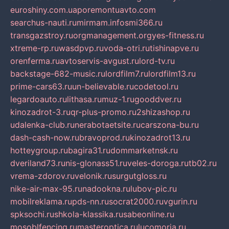
euroshiny.com.ua
poremontuavto.com
searchus-nauti.ru
mirmam.info
smi366.ru
transgazstroy.ru
orgmanagement.org
yes-fitness.ru
xtreme-rp.ru
wasdpvp.ru
voda-otri.ru
tishinapve.ru
orenferma.ru
avtoservis-avgust.ru
lord-tv.ru
backstage-682-music.ru
lordfilm7.ru
lordfilm13.ru
prime-cars63.ru
un-believable.ru
codetool.ru
legardoauto.ru
lithasa.ru
muz-1.ru
gooddver.ru
kinozadrot-3.ru
qr-plus-promo.ru
2shizashop.ru
udalenka-club.ru
nerabotaetsite.ru
carszona-bu.ru
dash-cash-now.ru
bravoprod.ru
kinozadrot13.ru
hotteygroup.ru
bagira31.ru
dommarketnsk.ru
dveriland73.ru
nis-glonass51.ru
veles-doroga.ru
tb02.ru
vrema-zdorov.ru
velonik.ru
surgutgloss.ru
nike-air-max-95.ru
nadookna.ru
lubov-pic.ru
mobilreklama.ru
pds-nn.ru
socrat2000.ru
vgurin.ru
spksochi.ru
shkola-klassika.ru
sabeonline.ru
mosoblfencing.ru
masteroptica.ru
lucomoria.ru