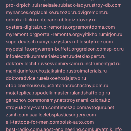
pro-kirpichi.ru
israelsale.ru
black-lady.ru
stroy-db.com
mynances.org
ladalike.ru
zozor.ru
dvigremont.ru
odnokartinki.ru
htccare.ru
blogizotovoy.ru
oysters-digital.ru
o-remonte.org
remontdoma.com
myremont.org
portal-remonta.org
vyitikho.ru
mirjon.ru
superdeutsch.ru
mycrazystars.ru
filosofyfree.com
mypetslife.org
warren-buffett.org
greleon.com
sp-or.ru
infoelectrik.ru
materialexpert.ru
detkiexpert.ru
doktorvilechit.ru
vsesvoimirykami.ru
instrumentgid.ru
manikjurinfo.ru
hozjajkainfo.ru
stroimaterials.ru
doktoradvice.ru
selskoehozjajstvo.ru
otopleniehouse.ru
justinterior.ru
chastnyjdom.ru
mojateplica.ru
podelkimaster.ru
landshaftblog.ru
garazhov.com
monamy.net
stroysnami.kz
lcna.kz
stroyu.kz
my-vesta.com
timeszp.com
avtoguru.net
zsmh.com.ua
allcelebsplasticsurgery.com
all-tattoos-for-men.com
poisk-auto.com
best-radio.com.ua
ost-engineering.com
kuryatnik.info