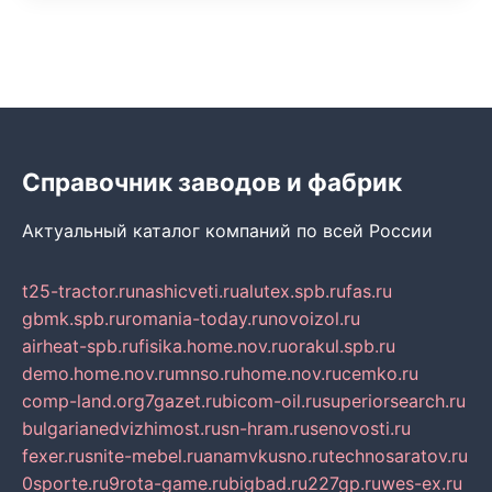
Справочник заводов и фабрик
Актуальный каталог компаний по всей России
t25-tractor.ru
nashicveti.ru
alutex.spb.ru
fas.ru
gbmk.spb.ru
romania-today.ru
novoizol.ru
airheat-spb.ru
fisika.home.nov.ru
orakul.spb.ru
demo.home.nov.ru
mnso.ru
home.nov.ru
cemko.ru
comp-land.org
7gazet.ru
bicom-oil.ru
superiorsearch.ru
bulgarianedvizhimost.ru
sn-hram.ru
senovosti.ru
fexer.ru
snite-mebel.ru
anamvkusno.ru
technosaratov.ru
0sporte.ru
9rota-game.ru
bigbad.ru
227gp.ru
wes-ex.ru