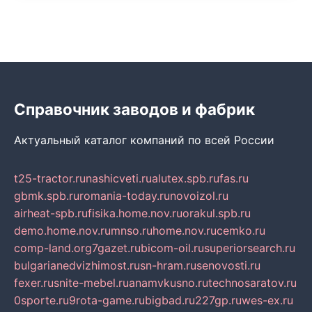
Справочник заводов и фабрик
Актуальный каталог компаний по всей России
t25-tractor.ru
nashicveti.ru
alutex.spb.ru
fas.ru
gbmk.spb.ru
romania-today.ru
novoizol.ru
airheat-spb.ru
fisika.home.nov.ru
orakul.spb.ru
demo.home.nov.ru
mnso.ru
home.nov.ru
cemko.ru
comp-land.org
7gazet.ru
bicom-oil.ru
superiorsearch.ru
bulgarianedvizhimost.ru
sn-hram.ru
senovosti.ru
fexer.ru
snite-mebel.ru
anamvkusno.ru
technosaratov.ru
0sporte.ru
9rota-game.ru
bigbad.ru
227gp.ru
wes-ex.ru