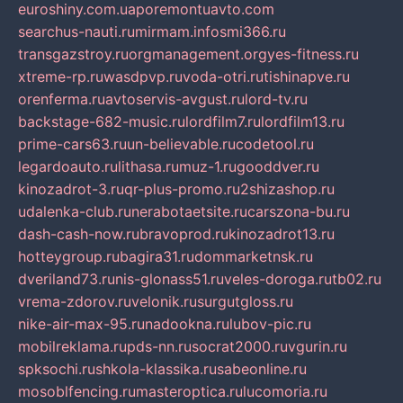
euroshiny.com.ua
poremontuavto.com
searchus-nauti.ru
mirmam.info
smi366.ru
transgazstroy.ru
orgmanagement.org
yes-fitness.ru
xtreme-rp.ru
wasdpvp.ru
voda-otri.ru
tishinapve.ru
orenferma.ru
avtoservis-avgust.ru
lord-tv.ru
backstage-682-music.ru
lordfilm7.ru
lordfilm13.ru
prime-cars63.ru
un-believable.ru
codetool.ru
legardoauto.ru
lithasa.ru
muz-1.ru
gooddver.ru
kinozadrot-3.ru
qr-plus-promo.ru
2shizashop.ru
udalenka-club.ru
nerabotaetsite.ru
carszona-bu.ru
dash-cash-now.ru
bravoprod.ru
kinozadrot13.ru
hotteygroup.ru
bagira31.ru
dommarketnsk.ru
dveriland73.ru
nis-glonass51.ru
veles-doroga.ru
tb02.ru
vrema-zdorov.ru
velonik.ru
surgutgloss.ru
nike-air-max-95.ru
nadookna.ru
lubov-pic.ru
mobilreklama.ru
pds-nn.ru
socrat2000.ru
vgurin.ru
spksochi.ru
shkola-klassika.ru
sabeonline.ru
mosoblfencing.ru
masteroptica.ru
lucomoria.ru