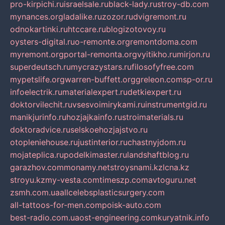
pro-kirpichi.ru
israelsale.ru
black-lady.ru
stroy-db.com
mynances.org
ladalike.ru
zozor.ru
dvigremont.ru
odnokartinki.ru
htccare.ru
blogizotovoy.ru
oysters-digital.ru
o-remonte.org
remontdoma.com
myremont.org
portal-remonta.org
vyitikho.ru
mirjon.ru
superdeutsch.ru
mycrazystars.ru
filosofyfree.com
mypetslife.org
warren-buffett.org
greleon.com
sp-or.ru
infoelectrik.ru
materialexpert.ru
detkiexpert.ru
doktorvilechit.ru
vsesvoimirykami.ru
instrumentgid.ru
manikjurinfo.ru
hozjajkainfo.ru
stroimaterials.ru
doktoradvice.ru
selskoehozjajstvo.ru
otopleniehouse.ru
justinterior.ru
chastnyjdom.ru
mojateplica.ru
podelkimaster.ru
landshaftblog.ru
garazhov.com
monamy.net
stroysnami.kz
lcna.kz
stroyu.kz
my-vesta.com
timeszp.com
avtoguru.net
zsmh.com.ua
allcelebsplasticsurgery.com
all-tattoos-for-men.com
poisk-auto.com
best-radio.com.ua
ost-engineering.com
kuryatnik.info