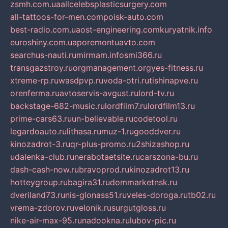
zsmh.com.ua
allcelebsplasticsurgery.com
all-tattoos-for-men.com
poisk-auto.com
best-radio.com.ua
ost-engineering.com
kuryatnik.info
euroshiny.com.ua
poremontuavto.com
searchus-nauti.ru
mirmam.info
smi366.ru
transgazstroy.ru
orgmanagement.org
yes-fitness.ru
xtreme-rp.ru
wasdpvp.ru
voda-otri.ru
tishinapve.ru
orenferma.ru
avtoservis-avgust.ru
lord-tv.ru
backstage-682-music.ru
lordfilm7.ru
lordfilm13.ru
prime-cars63.ru
un-believable.ru
codetool.ru
legardoauto.ru
lithasa.ru
muz-1.ru
gooddver.ru
kinozadrot-3.ru
qr-plus-promo.ru
2shizashop.ru
udalenka-club.ru
nerabotaetsite.ru
carszona-bu.ru
dash-cash-now.ru
bravoprod.ru
kinozadrot13.ru
hotteygroup.ru
bagira31.ru
dommarketnsk.ru
dveriland73.ru
nis-glonass51.ru
veles-doroga.ru
tb02.ru
vrema-zdorov.ru
velonik.ru
surgutgloss.ru
nike-air-max-95.ru
nadookna.ru
lubov-pic.ru