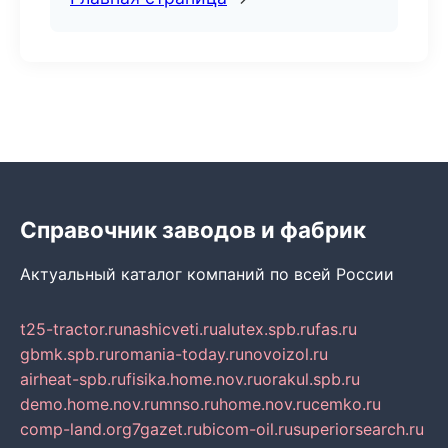
Справочник заводов и фабрик
Актуальный каталог компаний по всей России
t25-tractor.ru
nashicveti.ru
alutex.spb.ru
fas.ru
gbmk.spb.ru
romania-today.ru
novoizol.ru
airheat-spb.ru
fisika.home.nov.ru
orakul.spb.ru
demo.home.nov.ru
mnso.ru
home.nov.ru
cemko.ru
comp-land.org
7gazet.ru
bicom-oil.ru
superiorsearch.ru