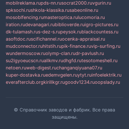
mobilreklama.ru
pds-nn.ru
socrat2000.ru
vgurin.ru
spksochi.ru
shkola-klassika.ru
sabeonline.ru
mosoblfencing.ru
masteroptica.ru
lucomoria.ru
iration.ru
devanagari.ru
biblioverde.ru
igro-pictures.ru
dk-tulamash.ru
s-dez-s.ru
peysok.ru
blackcountess.ru
asoftdoc.ru
scifichannel.ru
ocenka-appraisal.ru
mudconnector.ru
hitstih.ru
pik-finance.ru
vip-surfing.ru
wundermoscow.ru
olymp-clan.ru
dr-pavlush.ru
su2lgyoeucscn.ru
allkmv.ru
dhgfd.ru
tesotomeshell.ru
netoen.ru
web-digest.ru
changanqiyuana07.ru
kuper-dostavka.ru
edemvgelen.ru
ytyt.ru
infoelektrik.ru
everafterclub.org
kirillkgr.ru
goodv1234.ru
oopslady.ru
© Справочник заводов и фабрик. Все права
защищены.