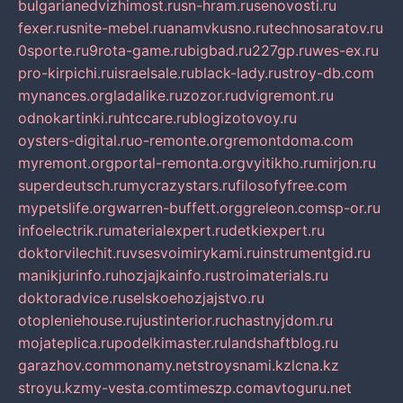
bulgarianedvizhimost.ru
sn-hram.ru
senovosti.ru
fexer.ru
snite-mebel.ru
anamvkusno.ru
technosaratov.ru
0sporte.ru
9rota-game.ru
bigbad.ru
227gp.ru
wes-ex.ru
pro-kirpichi.ru
israelsale.ru
black-lady.ru
stroy-db.com
mynances.org
ladalike.ru
zozor.ru
dvigremont.ru
odnokartinki.ru
htccare.ru
blogizotovoy.ru
oysters-digital.ru
o-remonte.org
remontdoma.com
myremont.org
portal-remonta.org
vyitikho.ru
mirjon.ru
superdeutsch.ru
mycrazystars.ru
filosofyfree.com
mypetslife.org
warren-buffett.org
greleon.com
sp-or.ru
infoelectrik.ru
materialexpert.ru
detkiexpert.ru
doktorvilechit.ru
vsesvoimirykami.ru
instrumentgid.ru
manikjurinfo.ru
hozjajkainfo.ru
stroimaterials.ru
doktoradvice.ru
selskoehozjajstvo.ru
otopleniehouse.ru
justinterior.ru
chastnyjdom.ru
mojateplica.ru
podelkimaster.ru
landshaftblog.ru
garazhov.com
monamy.net
stroysnami.kz
lcna.kz
stroyu.kz
my-vesta.com
timeszp.com
avtoguru.net