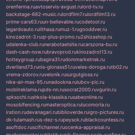
orenferma.ru
avtoservis-avgust.ru
lord-tv.ru
backstage-682-music.ru
lordfilm7.ru
lordfilm13.ru
prime-cars63.ru
un-believable.ru
codetool.ru
legardoauto.ru
lithasa.ru
muz-1.ru
gooddver.ru
kinozadrot-3.ru
qr-plus-promo.ru
2shizashop.ru
udalenka-club.ru
nerabotaetsite.ru
carszona-bu.ru
dash-cash-now.ru
bravoprod.ru
kinozadrot13.ru
hotteygroup.ru
bagira31.ru
dommarketnsk.ru
dveriland73.ru
nis-glonass51.ru
veles-doroga.ru
tb02.ru
vrema-zdorov.ru
velonik.ru
surgutgloss.ru
nike-air-max-95.ru
nadookna.ru
lubov-pic.ru
mobilreklama.ru
pds-nn.ru
socrat2000.ru
vgurin.ru
spksochi.ru
shkola-klassika.ru
sabeonline.ru
mosoblfencing.ru
masteroptica.ru
lucomoria.ru
iration.ru
devanagari.ru
biblioverde.ru
igro-pictures.ru
dk-tulamash.ru
s-dez-s.ru
peysok.ru
blackcountess.ru
asoftdoc.ru
scifichannel.ru
ocenka-appraisal.ru
mudconnector.ru
hitstih.ru
pik-finance.ru
vip-surfing.ru